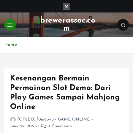
S
k
i
jbrewerassoc.co
p
m
t
o
c
Home
o
n
t
e
Kesenangan Bermain
n
t
Permainan Slot Demo: Dari
Play Games Sampai Mahjong
Online
fOT8EJXjf0m8ov5
GAME ONLINE
June 29, 2025
0 Comments