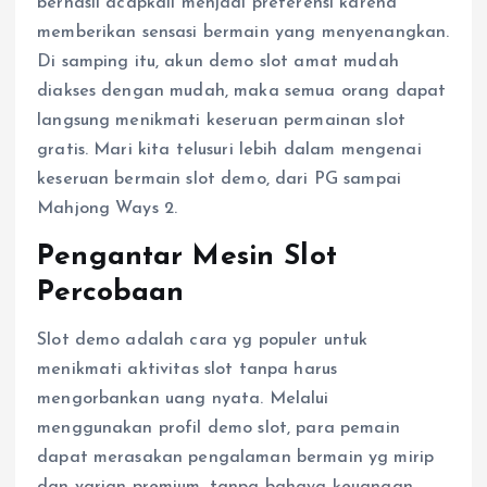
berhasil acapkali menjadi preferensi karena
memberikan sensasi bermain yang menyenangkan.
Di samping itu, akun demo slot amat mudah
diakses dengan mudah, maka semua orang dapat
langsung menikmati keseruan permainan slot
gratis. Mari kita telusuri lebih dalam mengenai
keseruan bermain slot demo, dari PG sampai
Mahjong Ways 2.
Pengantar Mesin Slot
Percobaan
Slot demo adalah cara yg populer untuk
menikmati aktivitas slot tanpa harus
mengorbankan uang nyata. Melalui
menggunakan profil demo slot, para pemain
dapat merasakan pengalaman bermain yg mirip
dgn varian premium, tanpa bahaya keuangan.