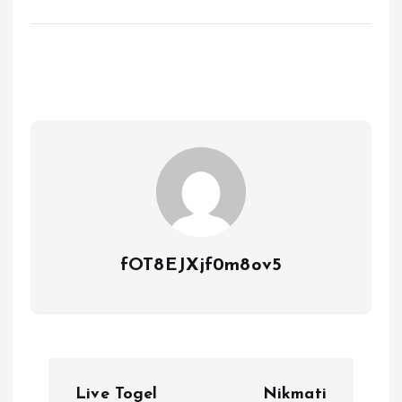
fOT8EJXjf0m8ov5
P
Live Togel
Nikmati