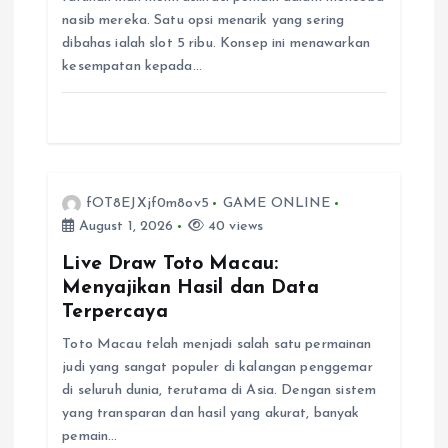
t
nasib mereka. Satu opsi menarik yang sering
dibahas ialah slot 5 ribu. Konsep ini menawarkan
i
kesempatan kepada…
o
n
fOT8EJXjf0m8ov5
GAME ONLINE
August 1, 2026
40 views
Live Draw Toto Macau:
Menyajikan Hasil dan Data
Terpercaya
Toto Macau telah menjadi salah satu permainan
judi yang sangat populer di kalangan penggemar
di seluruh dunia, terutama di Asia. Dengan sistem
yang transparan dan hasil yang akurat, banyak
pemain…