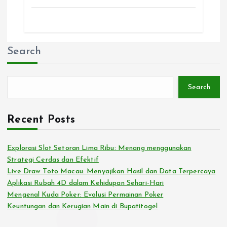
Search
Search
Recent Posts
Explorasi Slot Setoran Lima Ribu: Menang menggunakan
Strategi Cerdas dan Efektif
Live Draw Toto Macau: Menyajikan Hasil dan Data Terpercaya
Aplikasi Rubah 4D dalam Kehidupan Sehari-Hari
Mengenal Kuda Poker: Evolusi Permainan Poker
Keuntungan dan Kerugian Main di Bupatitogel