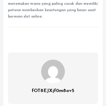
menemukan mana yang paling cocok dan memiliki
potensi memberikan keuntungan yang besar saat
bermain slot online.
fOT8EJXjf0m8ov5