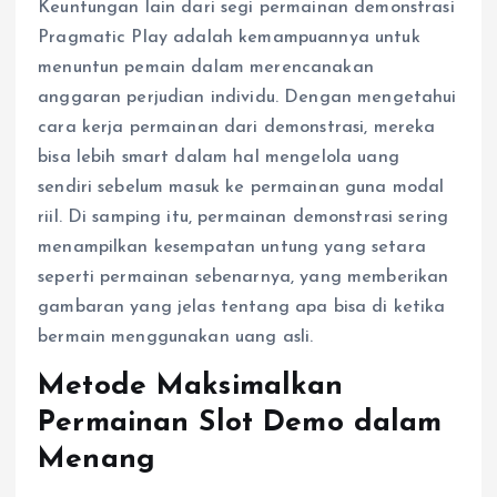
Keuntungan lain dari segi permainan demonstrasi
Pragmatic Play adalah kemampuannya untuk
menuntun pemain dalam merencanakan
anggaran perjudian individu. Dengan mengetahui
cara kerja permainan dari demonstrasi, mereka
bisa lebih smart dalam hal mengelola uang
sendiri sebelum masuk ke permainan guna modal
riil. Di samping itu, permainan demonstrasi sering
menampilkan kesempatan untung yang setara
seperti permainan sebenarnya, yang memberikan
gambaran yang jelas tentang apa bisa di ketika
bermain menggunakan uang asli.
Metode Maksimalkan
Permainan Slot Demo dalam
Menang