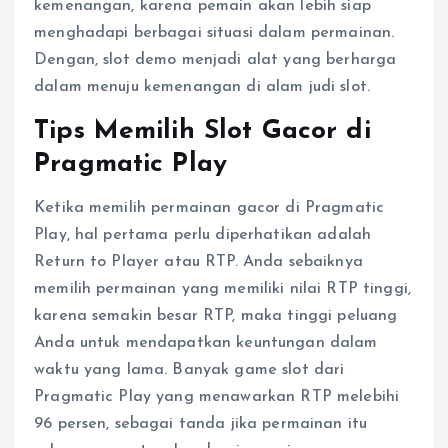
kemenangan, karena pemain akan lebih siap
menghadapi berbagai situasi dalam permainan.
Dengan, slot demo menjadi alat yang berharga
dalam menuju kemenangan di alam judi slot.
Tips Memilih Slot Gacor di
Pragmatic Play
Ketika memilih permainan gacor di Pragmatic
Play, hal pertama perlu diperhatikan adalah
Return to Player atau RTP. Anda sebaiknya
memilih permainan yang memiliki nilai RTP tinggi,
karena semakin besar RTP, maka tinggi peluang
Anda untuk mendapatkan keuntungan dalam
waktu yang lama. Banyak game slot dari
Pragmatic Play yang menawarkan RTP melebihi
96 persen, sebagai tanda jika permainan itu