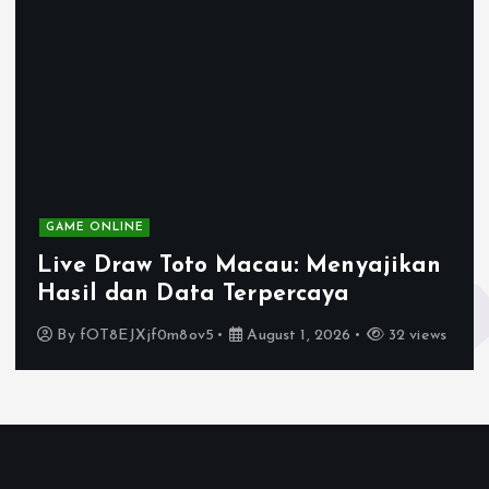
GAME ONLINE
Live Draw Toto Macau: Menyajikan
Hasil dan Data Terpercaya
By
fOT8EJXjf0m8ov5
August 1, 2026
32 views