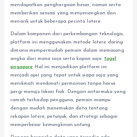
mendapatkan penghargaan besar, namun serta
memberikan sensasi yang menyenangkan dan
menarik untuk beberapa pecinta lotere.
Dalam komponen dari perkembangan teknologis,
platform ini menggunakan metode lotere daring
dimana mempermudah pemain dalam memasang
angka dari mana saja serta kapan saja.
togel
singapore
Hal ini menjadikan platform ini
menjadi opsi yang tepat untuk siapa saja yang
menikmati menikmati permainan tanpa harus
pergi menuju lokasi fisik. Dengan antarmuka yang
ramah terhadap pengguna, pemain mampu
dengan mudah menemukan data tentang
rekapan lotere, petunjuk, dan strategi sebagai
memperbesar kemungkinan untung.