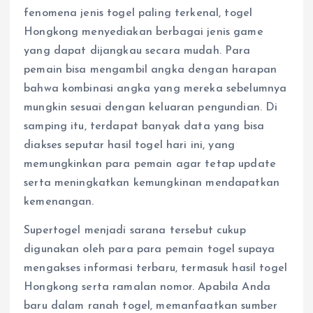
fenomena jenis togel paling terkenal, togel
Hongkong menyediakan berbagai jenis game
yang dapat dijangkau secara mudah. Para
pemain bisa mengambil angka dengan harapan
bahwa kombinasi angka yang mereka sebelumnya
mungkin sesuai dengan keluaran pengundian. Di
samping itu, terdapat banyak data yang bisa
diakses seputar hasil togel hari ini, yang
memungkinkan para pemain agar tetap update
serta meningkatkan kemungkinan mendapatkan
kemenangan.
Supertogel menjadi sarana tersebut cukup
digunakan oleh para para pemain togel supaya
mengakses informasi terbaru, termasuk hasil togel
Hongkong serta ramalan nomor. Apabila Anda
baru dalam ranah togel, memanfaatkan sumber