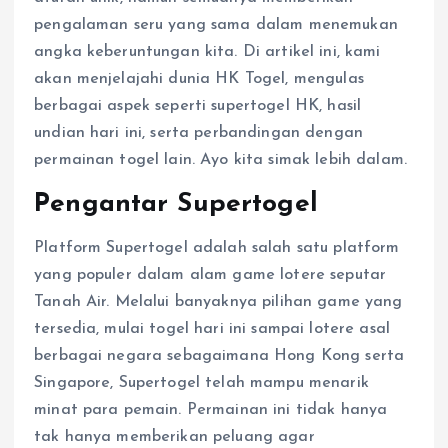
pengalaman seru yang sama dalam menemukan
angka keberuntungan kita. Di artikel ini, kami
akan menjelajahi dunia HK Togel, mengulas
berbagai aspek seperti supertogel HK, hasil
undian hari ini, serta perbandingan dengan
permainan togel lain. Ayo kita simak lebih dalam.
Pengantar Supertogel
Platform Supertogel adalah salah satu platform
yang populer dalam alam game lotere seputar
Tanah Air. Melalui banyaknya pilihan game yang
tersedia, mulai togel hari ini sampai lotere asal
berbagai negara sebagaimana Hong Kong serta
Singapore, Supertogel telah mampu menarik
minat para pemain. Permainan ini tidak hanya
tak hanya memberikan peluang agar