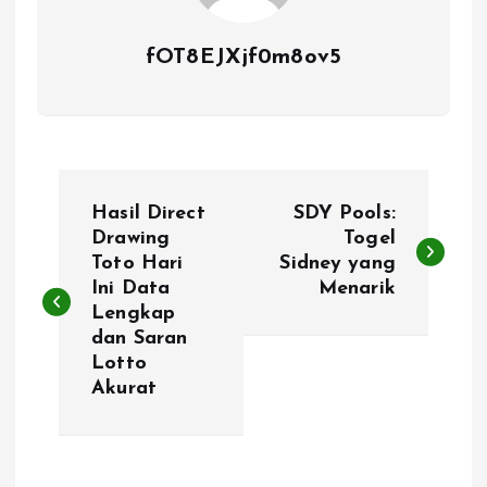
fOT8EJXjf0m8ov5
P
Hasil Direct
SDY Pools:
o
Drawing
Togel
Toto Hari
Sidney yang
Ini Data
Menarik
s
Lengkap
dan Saran
t
Lotto
Akurat
n
a