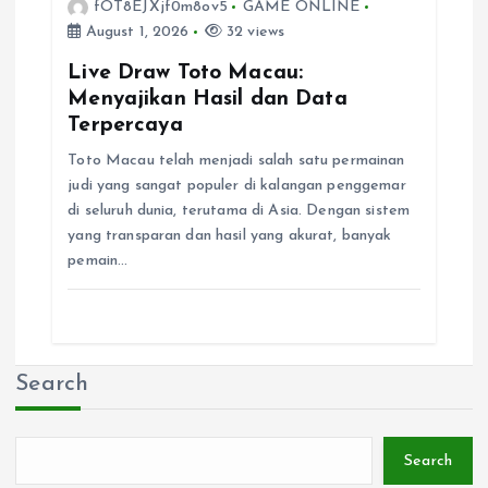
fOT8EJXjf0m8ov5
GAME ONLINE
August 1, 2026
32 views
Live Draw Toto Macau:
Menyajikan Hasil dan Data
Terpercaya
Toto Macau telah menjadi salah satu permainan
judi yang sangat populer di kalangan penggemar
di seluruh dunia, terutama di Asia. Dengan sistem
yang transparan dan hasil yang akurat, banyak
pemain…
Search
Search