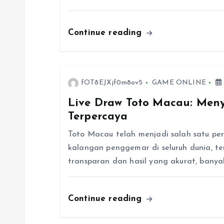
g
Continue reading
a
t
fOT8EJXjf0m8ov5
GAME ONLINE
i
Live Draw Toto Macau: Meny
Terpercaya
o
Toto Macau telah menjadi salah satu per
n
kalangan penggemar di seluruh dunia, t
transparan dan hasil yang akurat, bany
Continue reading