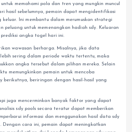
ng untuk memahami pola dan tren yang mungkin muncul
ri hasil sebelumnya, pemain dapat mengidentifikasi
 keluar. Ini membantu dalam merumuskan strategi
kan peluang untuk memenangkan hadiah sdy. Keluaran
rediksi angka togel hari ini.
ikan wawasan berharga. Misalnya, jika data
lebih sering dalam periode waktu tertentu, maka
kan angka tersebut dalam pilihan mereka. Selain
 waktu memungkinkan pemain untuk mencoba
 berikutnya, beriringan dengan hasil-hasil yang
api juga mencerminkan banyak faktor yang dapat
alisis sdy pools secara teratur dapat memberikan
emperbarui informasi dan menggunakan hasil data sdy
k. Dengan cara ini, pemain dapat meningkatkan