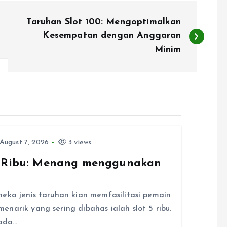
Taruhan Slot 100: Mengoptimalkan
Kesempatan dengan Anggaran
Minim
August 7, 2026
3 views
ma Ribu: Menang menggunakan
neka jenis taruhan kian memfasilitasi pemain
narik yang sering dibahas ialah slot 5 ribu.
ada…