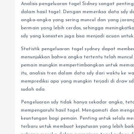
Analisis pengeluaran togel Sidney sangat penti
dalam hasil togel. Dengan memeriksa data sdy da
angka-angka yang sering muncul dan yang jarang
bermain yang lebih cerdas, sehingga meningkat
sdy yang konsisten juga bisa menjadi acuan untuk p
Statistik pengeluaran togel sydney dapat member
menunjukkan bahwa angka tertentu telah muncul 
pemain mungkin mempertimbangkan untuk memasuk
itu, analisis tren dalam data sdy dari waktu ke
memprediksi apa yang mungkin terjadi di draw sdy
sudah ada.
Pengeluaran sdy tidak hanya sekadar angka, tet
mempengaruhi hasil togel. Mengamati dan mengan
keuntungan bagi pemain. Penting untuk selalu m
terbaru untuk membuat keputusan yang lebih bai