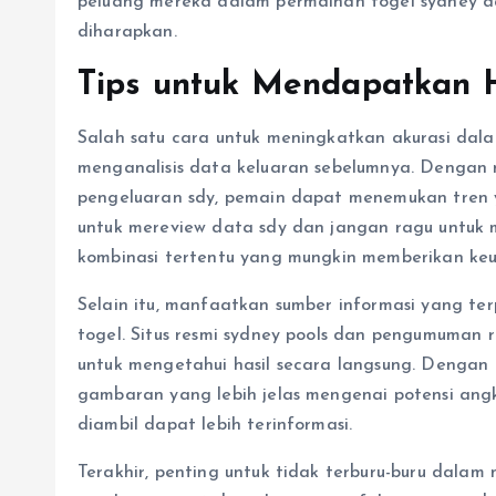
peluang mereka dalam permainan togel sydney 
diharapkan.
Tips untuk Mendapatkan H
Salah satu cara untuk meningkatkan akurasi dal
menganalisis data keluaran sebelumnya. Dengan 
pengeluaran sdy, pemain dapat menemukan tren y
untuk mereview data sdy dan jangan ragu untuk
kombinasi tertentu yang mungkin memberikan ke
Selain itu, manfaatkan sumber informasi yang t
togel. Situs resmi sydney pools dan pengumuman r
untuk mengetahui hasil secara langsung. Dengan 
gambaran yang lebih jelas mengenai potensi ang
diambil dapat lebih terinformasi.
Terakhir, penting untuk tidak terburu-buru dalam