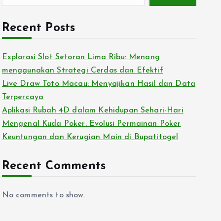
Recent Posts
Explorasi Slot Setoran Lima Ribu: Menang
menggunakan Strategi Cerdas dan Efektif
Live Draw Toto Macau: Menyajikan Hasil dan Data
Terpercaya
Aplikasi Rubah 4D dalam Kehidupan Sehari-Hari
Mengenal Kuda Poker: Evolusi Permainan Poker
Keuntungan dan Kerugian Main di Bupatitogel
Recent Comments
No comments to show.