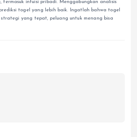
termasuk intuisi pribadi. Menggabungkan analisis
rediksi togel yang lebih baik. Ingatlah bahwa togel
strategi yang tepat, peluang untuk menang bisa