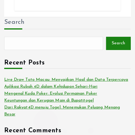
Search
Search
Recent Posts
Live Draw Toto Macau: Menyajikan Hasil dan Data Terpercaya
Aplikasi Rubah 4D dalam Kehidupan Sehari-Hari
Mengenal Kuda Poker: Evolusi Permainan Poker
Keuntungan dan Kerugian Main di Bupatitogel
Dari Rakyat4D menuju Togel: Menemukan Peluang Menang
Besar
Recent Comments