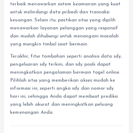
terbaik menawarkan sistem keamanan yang kuat
untuk melindungi data pribadi dan transaksi
keuangan. Selain itu, pastikan situs yang dipilih
menawarkan layanan pelanggan yang responsif
dan mudah dihubungi untuk menangani masalah
yang mungkin timbul saat bermain.
Terakhir, fitur tambahan seperti analisis data sdy,
pengeluaran sdy terkini, dan sdy pools dapat
meningkatkan pengalaman bermain togel online.
Pilihlah situs yang memberikan akses mudah ke
informasi ini, seperti angka sdy dan nomor sdy
hari ini, sehingga Anda dapat membuat prediksi
yang lebih akurat dan meningkatkan peluang
kemenangan Anda.