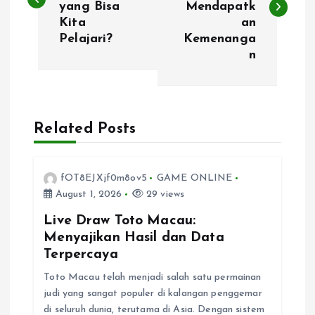
yang Bisa
Mendapatk
s
Kita
an
Pelajari?
Kemenanga
t
n
n
a
Related Posts
v
i
fOT8EJXjf0m8ov5
GAME ONLINE
August 1, 2026
29 views
g
Live Draw Toto Macau:
Menyajikan Hasil dan Data
a
Terpercaya
Toto Macau telah menjadi salah satu permainan
t
judi yang sangat populer di kalangan penggemar
di seluruh dunia, terutama di Asia. Dengan sistem