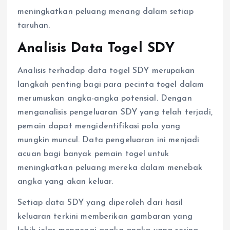
meningkatkan peluang menang dalam setiap
taruhan.
Analisis Data Togel SDY
Analisis terhadap data togel SDY merupakan
langkah penting bagi para pecinta togel dalam
merumuskan angka-angka potensial. Dengan
menganalisis pengeluaran SDY yang telah terjadi,
pemain dapat mengidentifikasi pola yang
mungkin muncul. Data pengeluaran ini menjadi
acuan bagi banyak pemain togel untuk
meningkatkan peluang mereka dalam menebak
angka yang akan keluar.
Setiap data SDY yang diperoleh dari hasil
keluaran terkini memberikan gambaran yang