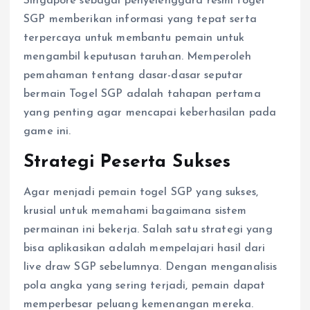
Singapore sebagai penyelenggara resmi togel
SGP memberikan informasi yang tepat serta
terpercaya untuk membantu pemain untuk
mengambil keputusan taruhan. Memperoleh
pemahaman tentang dasar-dasar seputar
bermain Togel SGP adalah tahapan pertama
yang penting agar mencapai keberhasilan pada
game ini.
Strategi Peserta Sukses
Agar menjadi pemain togel SGP yang sukses,
krusial untuk memahami bagaimana sistem
permainan ini bekerja. Salah satu strategi yang
bisa aplikasikan adalah mempelajari hasil dari
live draw SGP sebelumnya. Dengan menganalisis
pola angka yang sering terjadi, pemain dapat
memperbesar peluang kemenangan mereka.