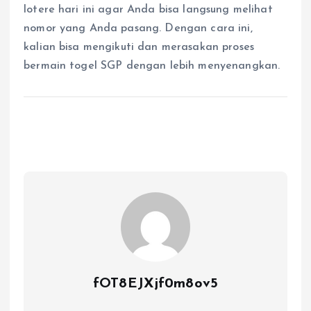
lotere hari ini agar Anda bisa langsung melihat
nomor yang Anda pasang. Dengan cara ini,
kalian bisa mengikuti dan merasakan proses
bermain togel SGP dengan lebih menyenangkan.
fOT8EJXjf0m8ov5