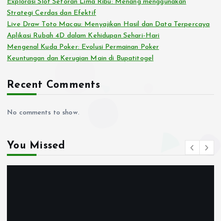
Explorasi Slot Setoran Lima Ribu: Menang menggunakan
Strategi Cerdas dan Efektif
Live Draw Toto Macau: Menyajikan Hasil dan Data Terpercaya
Aplikasi Rubah 4D dalam Kehidupan Sehari-Hari
Mengenal Kuda Poker: Evolusi Permainan Poker
Keuntungan dan Kerugian Main di Bupatitogel
Recent Comments
No comments to show.
You Missed