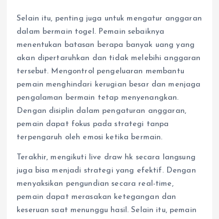
Selain itu, penting juga untuk mengatur anggaran
dalam bermain togel. Pemain sebaiknya
menentukan batasan berapa banyak uang yang
akan dipertaruhkan dan tidak melebihi anggaran
tersebut. Mengontrol pengeluaran membantu
pemain menghindari kerugian besar dan menjaga
pengalaman bermain tetap menyenangkan.
Dengan disiplin dalam pengaturan anggaran,
pemain dapat fokus pada strategi tanpa
terpengaruh oleh emosi ketika bermain.
Terakhir, mengikuti live draw hk secara langsung
juga bisa menjadi strategi yang efektif. Dengan
menyaksikan pengundian secara real-time,
pemain dapat merasakan ketegangan dan
keseruan saat menunggu hasil. Selain itu, pemain