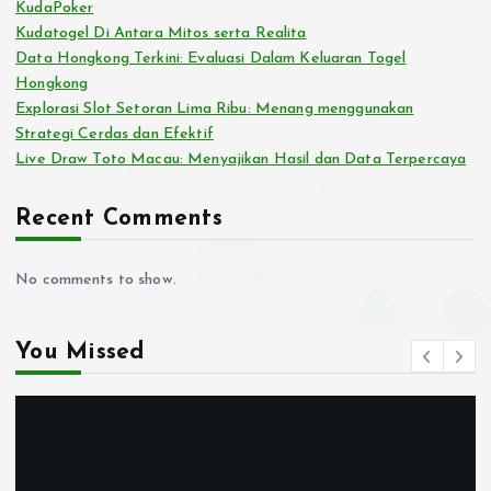
KudaPoker
Kudatogel Di Antara Mitos serta Realita
Data Hongkong Terkini: Evaluasi Dalam Keluaran Togel
Hongkong
Explorasi Slot Setoran Lima Ribu: Menang menggunakan
Strategi Cerdas dan Efektif
Live Draw Toto Macau: Menyajikan Hasil dan Data Terpercaya
Recent Comments
No comments to show.
You Missed