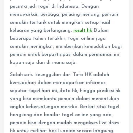
pecinta judi togel di Indonesia. Dengan
menawarkan berbagai peluang menang, pemain
semakin tertarik untuk mengikuti setiap hasil
keluaran yang berlangsung.
result hk
Dalam
beberapa tahun terakhir, togel online juga
semakin meningkat, memberikan kemudahan bagi
pemain untuk berpartisipasi dalam permainan ini
kapan saja dan di mana saja.
Salah satu keunggulan dari Toto HK adalah
kemudahan dalam mendapatkan informasi
seputar togel hari ini, data hk, hingga prediksi hk
yang bisa membantu pemain dalam menentukan
angka keberuntungan mereka. Berkat situs togel
hongkong dan bandar togel online yang ada,
pemain bisa dengan mudah mengakses live draw
hk untuk melihat hasil undian secara langsung.