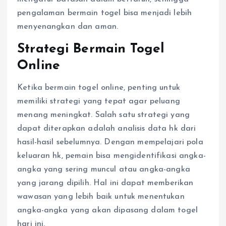
pengalaman bermain togel bisa menjadi lebih
menyenangkan dan aman.
Strategi Bermain Togel
Online
Ketika bermain togel online, penting untuk
memiliki strategi yang tepat agar peluang
menang meningkat. Salah satu strategi yang
dapat diterapkan adalah analisis data hk dari
hasil-hasil sebelumnya. Dengan mempelajari pola
keluaran hk, pemain bisa mengidentifikasi angka-
angka yang sering muncul atau angka-angka
yang jarang dipilih. Hal ini dapat memberikan
wawasan yang lebih baik untuk menentukan
angka-angka yang akan dipasang dalam togel
hari ini.