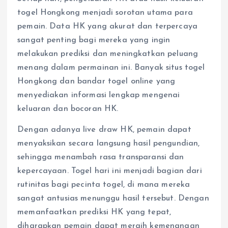
togel Hongkong menjadi sorotan utama para
pemain. Data HK yang akurat dan terpercaya
sangat penting bagi mereka yang ingin
melakukan prediksi dan meningkatkan peluang
menang dalam permainan ini. Banyak situs togel
Hongkong dan bandar togel online yang
menyediakan informasi lengkap mengenai
keluaran dan bocoran HK.
Dengan adanya live draw HK, pemain dapat
menyaksikan secara langsung hasil pengundian,
sehingga menambah rasa transparansi dan
kepercayaan. Togel hari ini menjadi bagian dari
rutinitas bagi pecinta togel, di mana mereka
sangat antusias menunggu hasil tersebut. Dengan
memanfaatkan prediksi HK yang tepat,
diharapkan pemain dapat meraih kemenangan