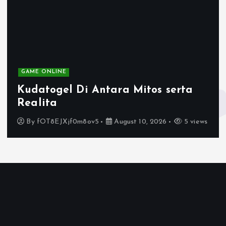
GAME ONLINE
Kudatogel Di Antara Mitos serta
Realita
By
fOT8EJXjf0m8ov5
August 10, 2026
5 views