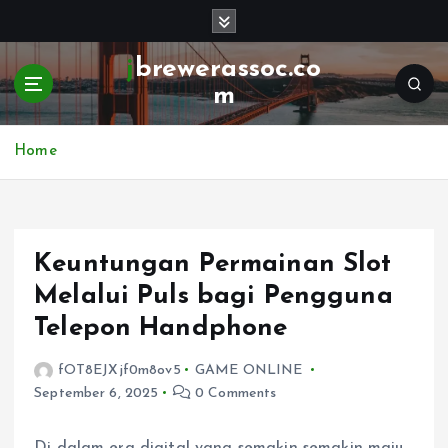
S
k
i
jbrewerassoc.co
p
m
t
o
c
Home
o
n
t
e
Keuntungan Permainan Slot
n
t
Melalui Puls bagi Pengguna
Telepon Handphone
fOT8EJXjf0m8ov5
GAME ONLINE
September 6, 2025
0 Comments
Di dalam era digital yang semakin semakin maju,