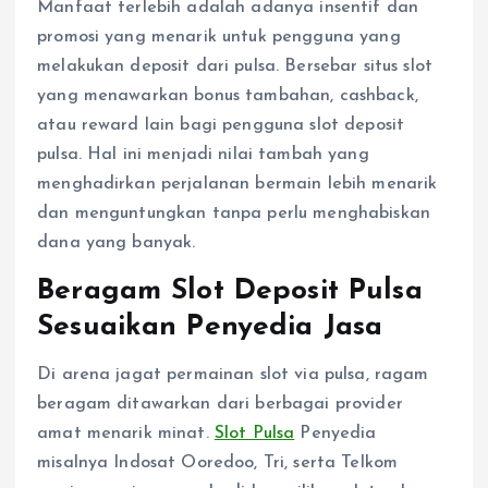
Manfaat terlebih adalah adanya insentif dan
promosi yang menarik untuk pengguna yang
melakukan deposit dari pulsa. Bersebar situs slot
yang menawarkan bonus tambahan, cashback,
atau reward lain bagi pengguna slot deposit
pulsa. Hal ini menjadi nilai tambah yang
menghadirkan perjalanan bermain lebih menarik
dan menguntungkan tanpa perlu menghabiskan
dana yang banyak.
Beragam Slot Deposit Pulsa
Sesuaikan Penyedia Jasa
Di arena jagat permainan slot via pulsa, ragam
beragam ditawarkan dari berbagai provider
amat menarik minat.
Slot Pulsa
Penyedia
misalnya Indosat Ooredoo, Tri, serta Telkom