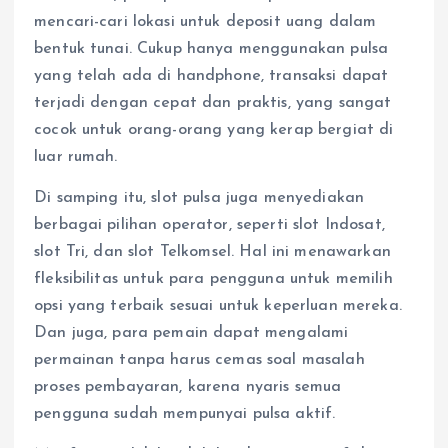
mencari-cari lokasi untuk deposit uang dalam
bentuk tunai. Cukup hanya menggunakan pulsa
yang telah ada di handphone, transaksi dapat
terjadi dengan cepat dan praktis, yang sangat
cocok untuk orang-orang yang kerap bergiat di
luar rumah.
Di samping itu, slot pulsa juga menyediakan
berbagai pilihan operator, seperti slot Indosat,
slot Tri, dan slot Telkomsel. Hal ini menawarkan
fleksibilitas untuk para pengguna untuk memilih
opsi yang terbaik sesuai untuk keperluan mereka.
Dan juga, para pemain dapat mengalami
permainan tanpa harus cemas soal masalah
proses pembayaran, karena nyaris semua
pengguna sudah mempunyai pulsa aktif.