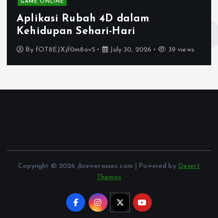
GAME ONLINE
Aplikasi Rubah 4D dalam
Kehidupan Sehari-Hari
By
fOT8EJXjf0m8ov5
July 30, 2026
39 views
Copyright © 2026 jbrewerassoc.com | Powered by
Desert
Themes