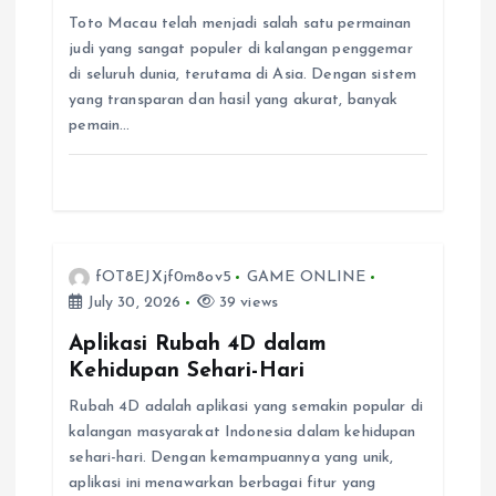
t
Toto Macau telah menjadi salah satu permainan
judi yang sangat populer di kalangan penggemar
i
di seluruh dunia, terutama di Asia. Dengan sistem
yang transparan dan hasil yang akurat, banyak
o
pemain…
n
fOT8EJXjf0m8ov5
GAME ONLINE
July 30, 2026
39 views
Aplikasi Rubah 4D dalam
Kehidupan Sehari-Hari
Rubah 4D adalah aplikasi yang semakin popular di
kalangan masyarakat Indonesia dalam kehidupan
sehari-hari. Dengan kemampuannya yang unik,
aplikasi ini menawarkan berbagai fitur yang