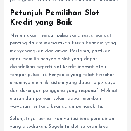
para gamer tetap betah berlama-lama di dalam.
Petunjuk Pemilihan Slot
Kredit yang Baik
Menentukan tempat pulsa yang sesuai sangat
penting dalam memastikan kesan bermain yang
menyenangkan dan aman. Pertama, pastikan
agar memilih penyedia slot yang dapat
diandalkan, seperti slot kredit indosat atau
tempat pulsa Tri. Penyedia yang telah tersohor
umumnya memiliki sistem yang dapat dipercaya
dan dukungan pengguna yang responsif. Melihat
ulasan dari pemain selain dapat memberi
wawasan tentang keandalan pemasok itu.
Selanjutnya, perhatikan variasi jenis permainan
yang disediakan. Segelintir slot setoran kredit