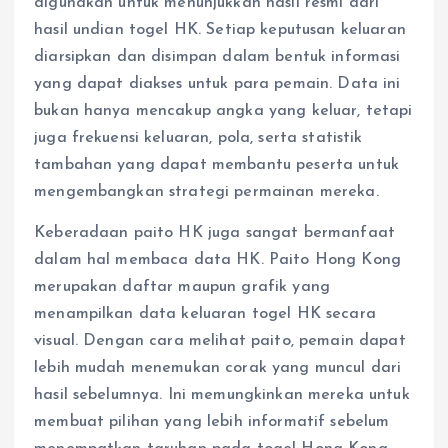
digunakan untuk menunjukkan hasil resmi dari
hasil undian togel HK. Setiap keputusan keluaran
diarsipkan dan disimpan dalam bentuk informasi
yang dapat diakses untuk para pemain. Data ini
bukan hanya mencakup angka yang keluar, tetapi
juga frekuensi keluaran, pola, serta statistik
tambahan yang dapat membantu peserta untuk
mengembangkan strategi permainan mereka.
Keberadaan paito HK juga sangat bermanfaat
dalam hal membaca data HK. Paito Hong Kong
merupakan daftar maupun grafik yang
menampilkan data keluaran togel HK secara
visual. Dengan cara melihat paito, pemain dapat
lebih mudah menemukan corak yang muncul dari
hasil sebelumnya. Ini memungkinkan mereka untuk
membuat pilihan yang lebih informatif sebelum