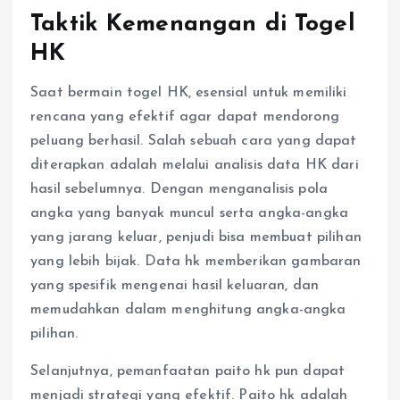
Taktik Kemenangan di Togel
HK
Saat bermain togel HK, esensial untuk memiliki
rencana yang efektif agar dapat mendorong
peluang berhasil. Salah sebuah cara yang dapat
diterapkan adalah melalui analisis data HK dari
hasil sebelumnya. Dengan menganalisis pola
angka yang banyak muncul serta angka-angka
yang jarang keluar, penjudi bisa membuat pilihan
yang lebih bijak. Data hk memberikan gambaran
yang spesifik mengenai hasil keluaran, dan
memudahkan dalam menghitung angka-angka
pilihan.
Selanjutnya, pemanfaatan paito hk pun dapat
menjadi strategi yang efektif. Paito hk adalah