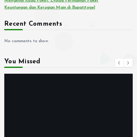
Mengenal Kuda Poker: Evolusi Permainan Poker
Keuntungan dan Kerugian Main di Bupatitogel
Recent Comments
No comments to show.
You Missed