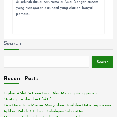
di seluruh dunia, terutama di Asia. Dengan sistem
yang transparan dan hasil yang akurat, banyak
pemain…
Search
Search
Recent Posts
Explorasi Slot Setoran Lima Ribu: Menang menggunakan
Strategi Cerdas dan Efektif
Live Draw Toto Macau: Menyajikan Hasil dan Data Terpercaya
Aplikasi Rubah 4D dalam Kehidupan Sehari-Hari