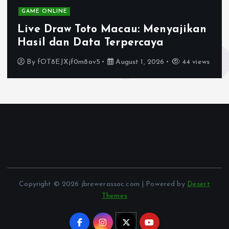
GAME ONLINE
Live Draw Toto Macau: Menyajikan
Hasil dan Data Terpercaya
By
fOT8EJXjf0m8ov5
August 1, 2026
44 views
Copyright © 2026 jbrewerassoc.com | Powered by
Desert
Themes