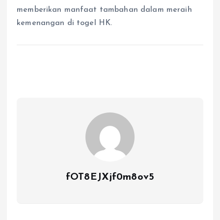
memberikan manfaat tambahan dalam meraih
kemenangan di togel HK.
fOT8EJXjf0m8ov5