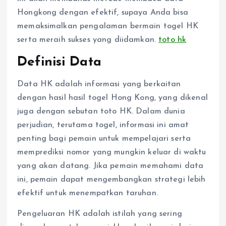
Hongkong dengan efektif, supaya Anda bisa
memaksimalkan pengalaman bermain togel HK
serta meraih sukses yang diidamkan.
toto hk
Definisi Data
Data HK adalah informasi yang berkaitan
dengan hasil hasil togel Hong Kong, yang dikenal
juga dengan sebutan toto HK. Dalam dunia
perjudian, terutama togel, informasi ini amat
penting bagi pemain untuk mempelajari serta
memprediksi nomor yang mungkin keluar di waktu
yang akan datang. Jika pemain memahami data
ini, pemain dapat mengembangkan strategi lebih
efektif untuk menempatkan taruhan.
Pengeluaran HK adalah istilah yang sering