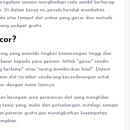
engalami sensasi menghadapi roda sambil berharap
. Di dalam karya ini, penulis hendak membahas
a situs tempat slot online yang gacor dan metode
ng jackpot gratis.
cor?
ring yang memiliki tingkat kemenangan tinggi dan
besar kepada para pemain. Istilah "gacor" sendiri
ng berbunyi" atau "sering memberikan hasil". Dalam
esin slot tersebut cenderung kecenderungan untuk
an dengan mesin lainnya.
kan beragam jenis permainan slot yang menghibur.
 tema yang, mulai dari petualangan, mitologi, sampai
 dan putaran gratis pun meningkatkan kesempatan
impikan.