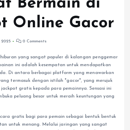
at Bermain di
t Online Gacor
, 2025
0 Comments
r hiburan yang sangat populer di kalangan penggemar
rmainan ini adalah kesempatan untuk mendapatkan
da. Di antara berbagai platform yang menawarkan
yang termasuk dengan istilah "gacor", yang merujuk
jackpot gratis kepada para pemainnya. Sensasi ini
mbuka peluang besar untuk meraih keuntungan yang
ecara gratis bagi para pemain sebagai bentuk bentuk
an untuk menang. Melalui jaringan yang sangat