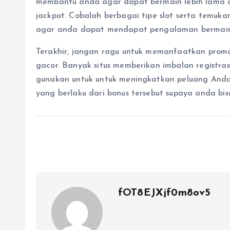
membantu anda agar dapat bermain lebih lama
jackpot. Cobalah berbagai tipe slot serta temuk
agar anda dapat mendapat pengalaman bermain y
Terakhir, jangan ragu untuk memanfaatkan promosi
gacor. Banyak situs memberikan imbalan registra
gunakan untuk untuk meningkatkan peluang Anda
yang berlaku dari bonus tersebut supaya anda 
fOT8EJXjf0m8ov5