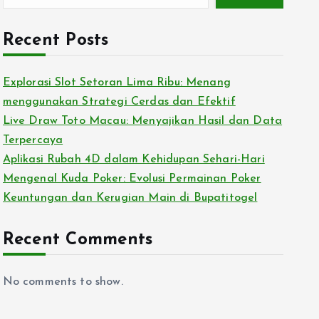
Recent Posts
Explorasi Slot Setoran Lima Ribu: Menang
menggunakan Strategi Cerdas dan Efektif
Live Draw Toto Macau: Menyajikan Hasil dan Data
Terpercaya
Aplikasi Rubah 4D dalam Kehidupan Sehari-Hari
Mengenal Kuda Poker: Evolusi Permainan Poker
Keuntungan dan Kerugian Main di Bupatitogel
Recent Comments
No comments to show.