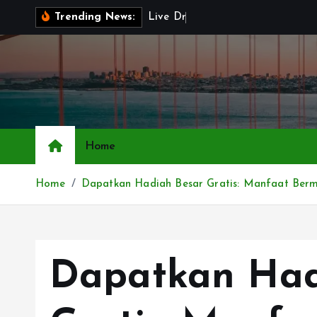
S
L
i
v
e
D
r
a
w
T
o
t
o
Trending News:
k
i
p
t
o
c
o
Home
n
t
Home
Dapatkan Hadiah Besar Gratis: Manfaat Berm
e
n
t
Dapatkan Had