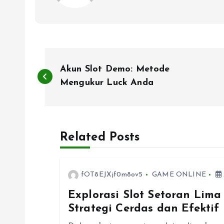
P
Akun Slot Demo: Metode
o
Mengukur Luck Anda
s
Related Posts
t
n
fOT8EJXjf0m8ov5
GAME ONLINE
Explorasi Slot Setoran Li
a
Strategi Cerdas dan Efektif