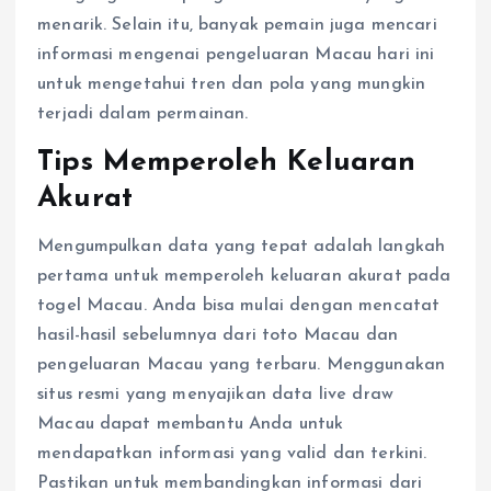
menarik. Selain itu, banyak pemain juga mencari
informasi mengenai pengeluaran Macau hari ini
untuk mengetahui tren dan pola yang mungkin
terjadi dalam permainan.
Tips Memperoleh Keluaran
Akurat
Mengumpulkan data yang tepat adalah langkah
pertama untuk memperoleh keluaran akurat pada
togel Macau. Anda bisa mulai dengan mencatat
hasil-hasil sebelumnya dari toto Macau dan
pengeluaran Macau yang terbaru. Menggunakan
situs resmi yang menyajikan data live draw
Macau dapat membantu Anda untuk
mendapatkan informasi yang valid dan terkini.
Pastikan untuk membandingkan informasi dari