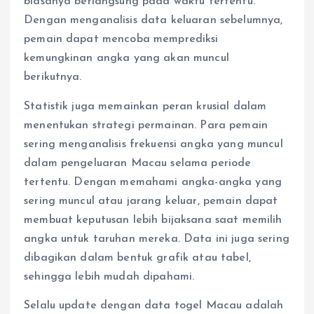
biasanya berlangsung pada waktu tertentu.
Dengan menganalisis data keluaran sebelumnya,
pemain dapat mencoba memprediksi
kemungkinan angka yang akan muncul
berikutnya.
Statistik juga memainkan peran krusial dalam
menentukan strategi permainan. Para pemain
sering menganalisis frekuensi angka yang muncul
dalam pengeluaran Macau selama periode
tertentu. Dengan memahami angka-angka yang
sering muncul atau jarang keluar, pemain dapat
membuat keputusan lebih bijaksana saat memilih
angka untuk taruhan mereka. Data ini juga sering
dibagikan dalam bentuk grafik atau tabel,
sehingga lebih mudah dipahami.
Selalu update dengan data togel Macau adalah