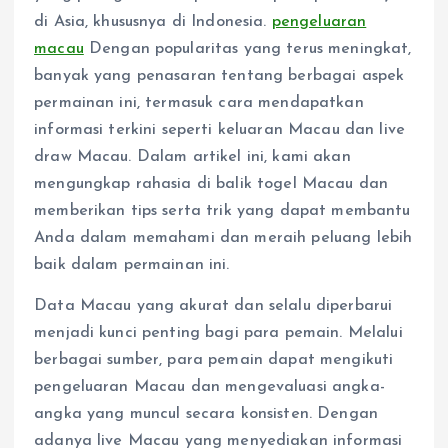
di Asia, khususnya di Indonesia.
pengeluaran
macau
Dengan popularitas yang terus meningkat,
banyak yang penasaran tentang berbagai aspek
permainan ini, termasuk cara mendapatkan
informasi terkini seperti keluaran Macau dan live
draw Macau. Dalam artikel ini, kami akan
mengungkap rahasia di balik togel Macau dan
memberikan tips serta trik yang dapat membantu
Anda dalam memahami dan meraih peluang lebih
baik dalam permainan ini.
Data Macau yang akurat dan selalu diperbarui
menjadi kunci penting bagi para pemain. Melalui
berbagai sumber, para pemain dapat mengikuti
pengeluaran Macau dan mengevaluasi angka-
angka yang muncul secara konsisten. Dengan
adanya live Macau yang menyediakan informasi