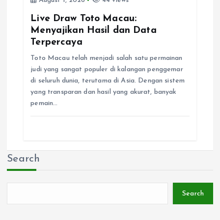
August 1, 2026
44 views
Live Draw Toto Macau:
Menyajikan Hasil dan Data
Terpercaya
Toto Macau telah menjadi salah satu permainan
judi yang sangat populer di kalangan penggemar
di seluruh dunia, terutama di Asia. Dengan sistem
yang transparan dan hasil yang akurat, banyak
pemain…
Search
Search