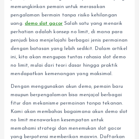
memungkinkan pemain untuk merasakan
pengalaman bermain tanpa risiko kehilangan
uang.
demo slot gacor
Salah satu yang menarik
perhatian adalah konsep no limit, di mana para
penjudi bisa menjelajahi berbagai jenis permainan
dengan batasan yang lebih sedikit. Dalam artikel
ini, kita akan mengupas tuntas rahasia slot demo
no limit, mulai dari teori dasar hingga praktik
mendapatkan kemenangan yang maksimal.
Dengan menggunakan akun demo, pemain baru
maupun berpengalaman bisa menjajal berbagai
fitur dan mekanisme permainan tanpa tekanan.
Kami akan membahas bagaimana akun demo slot
no limit menawarkan kesempatan untuk
memahami strategi dan menemukan slot gacor
yang berpotensi memberikan maxwin. Daftarkan