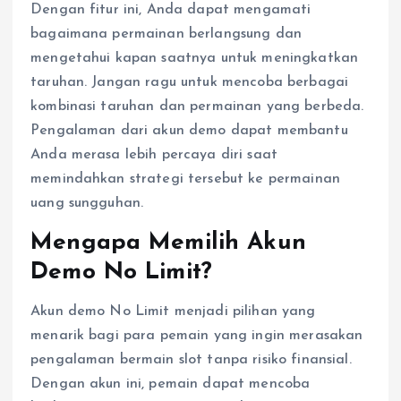
Dengan fitur ini, Anda dapat mengamati
bagaimana permainan berlangsung dan
mengetahui kapan saatnya untuk meningkatkan
taruhan. Jangan ragu untuk mencoba berbagai
kombinasi taruhan dan permainan yang berbeda.
Pengalaman dari akun demo dapat membantu
Anda merasa lebih percaya diri saat
memindahkan strategi tersebut ke permainan
uang sungguhan.
Mengapa Memilih Akun
Demo No Limit?
Akun demo No Limit menjadi pilihan yang
menarik bagi para pemain yang ingin merasakan
pengalaman bermain slot tanpa risiko finansial.
Dengan akun ini, pemain dapat mencoba