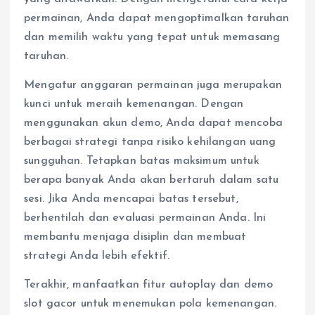
permainan, Anda dapat mengoptimalkan taruhan
dan memilih waktu yang tepat untuk memasang
taruhan.
Mengatur anggaran permainan juga merupakan
kunci untuk meraih kemenangan. Dengan
menggunakan akun demo, Anda dapat mencoba
berbagai strategi tanpa risiko kehilangan uang
sungguhan. Tetapkan batas maksimum untuk
berapa banyak Anda akan bertaruh dalam satu
sesi. Jika Anda mencapai batas tersebut,
berhentilah dan evaluasi permainan Anda. Ini
membantu menjaga disiplin dan membuat
strategi Anda lebih efektif.
Terakhir, manfaatkan fitur autoplay dan demo
slot gacor untuk menemukan pola kemenangan.