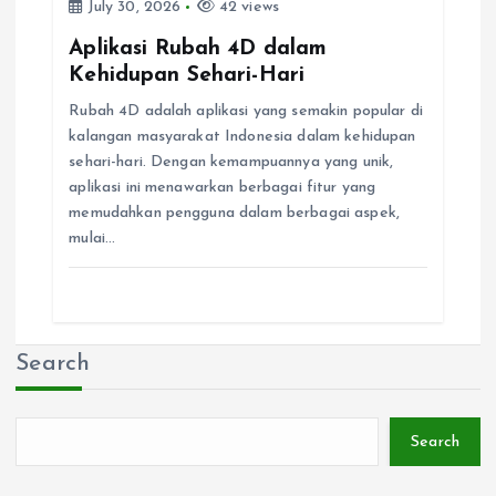
July 30, 2026
42 views
Aplikasi Rubah 4D dalam
Kehidupan Sehari-Hari
Rubah 4D adalah aplikasi yang semakin popular di
kalangan masyarakat Indonesia dalam kehidupan
sehari-hari. Dengan kemampuannya yang unik,
aplikasi ini menawarkan berbagai fitur yang
memudahkan pengguna dalam berbagai aspek,
mulai…
Search
Search