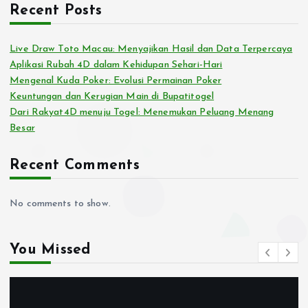
Recent Posts
Live Draw Toto Macau: Menyajikan Hasil dan Data Terpercaya
Aplikasi Rubah 4D dalam Kehidupan Sehari-Hari
Mengenal Kuda Poker: Evolusi Permainan Poker
Keuntungan dan Kerugian Main di Bupatitogel
Dari Rakyat4D menuju Togel: Menemukan Peluang Menang
Besar
Recent Comments
No comments to show.
You Missed