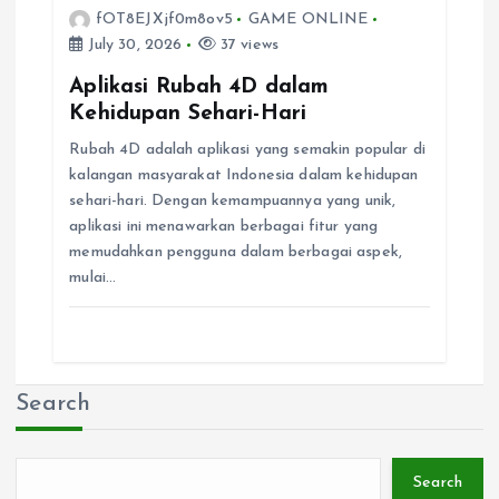
fOT8EJXjf0m8ov5
GAME ONLINE
July 30, 2026
37 views
Aplikasi Rubah 4D dalam
Kehidupan Sehari-Hari
Rubah 4D adalah aplikasi yang semakin popular di
kalangan masyarakat Indonesia dalam kehidupan
sehari-hari. Dengan kemampuannya yang unik,
aplikasi ini menawarkan berbagai fitur yang
memudahkan pengguna dalam berbagai aspek,
mulai…
Search
Search