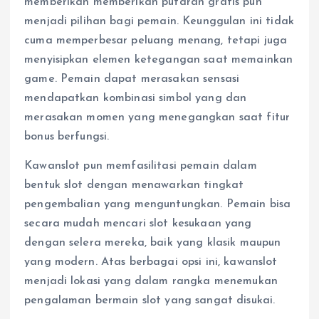
memberikan memberikan putaran gratis pun
menjadi pilihan bagi pemain. Keunggulan ini tidak
cuma memperbesar peluang menang, tetapi juga
menyisipkan elemen ketegangan saat memainkan
game. Pemain dapat merasakan sensasi
mendapatkan kombinasi simbol yang dan
merasakan momen yang menegangkan saat fitur
bonus berfungsi.
Kawanslot pun memfasilitasi pemain dalam
bentuk slot dengan menawarkan tingkat
pengembalian yang menguntungkan. Pemain bisa
secara mudah mencari slot kesukaan yang
dengan selera mereka, baik yang klasik maupun
yang modern. Atas berbagai opsi ini, kawanslot
menjadi lokasi yang dalam rangka menemukan
pengalaman bermain slot yang sangat disukai.