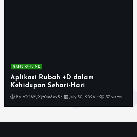
GAME ONLINE
Aplikasi Rubah 4D dalam
Kehidupan Sehari-Hari
By
fOT8EJXjf0m8ov5
July 30, 2026
37 views