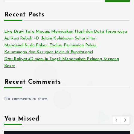
Recent Posts
Live Draw Toto Macau: Menyajikan Hasil dan Data Terpercaya
Aplikasi Rubah 4D dalam Kehidupan Sehari-Hari
Mengenal Kuda Poker: Evolusi Permainan Poker
Keuntungan dan Kerugian Main di Bupatitogel
Dari Rakyat4D menuju Togel: Menemukan Peluang Menang
Besar
Recent Comments
No comments to show.
You Missed