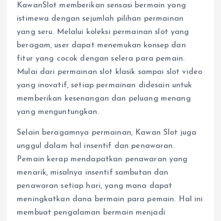
KawanSlot memberikan sensasi bermain yang
istimewa dengan sejumlah pilihan permainan
yang seru. Melalui koleksi permainan slot yang
beragam, user dapat menemukan konsep dan
fitur yang cocok dengan selera para pemain.
Mulai dari permainan slot klasik sampai slot video
yang inovatif, setiap permainan didesain untuk
memberikan kesenangan dan peluang menang
yang menguntungkan.
Selain beragamnya permainan, Kawan Slot juga
unggul dalam hal insentif dan penawaran.
Pemain kerap mendapatkan penawaran yang
menarik, misalnya insentif sambutan dan
penawaran setiap hari, yang mana dapat
meningkatkan dana bermain para pemain. Hal ini
membuat pengalaman bermain menjadi