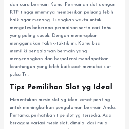
dan cara bermain Kamu. Permainan slot dengan
RTP tinggi umumnya memberikan peluang lebih
baik agar menang. Luangkan waktu untuk
mengetes beberapa permainan serta cari tahu
yang paling cocok. Dengan menerapkan
menggunakan taktik-taktik ini, Kamu bisa
memiliki pengalaman bermain yang
menyenangkan dan berpotensi mendapatkan
keuntungan yang lebih baik saat memakai slot
pulsa Tri.
Tips Pemilihan Slot yg Ideal
Menentukan mesin slot yg ideal amat penting
untuk meningkatkan pengalaman bermain Anda.
Pertama, perhatikan tipe slot yg tersedia. Ada
beragam variasi mesin slot, dimulai dari mulai