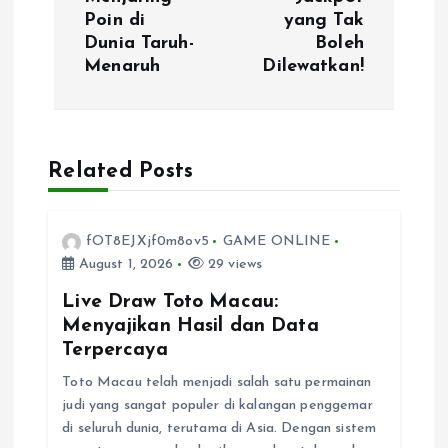
Poin di
yang Tak
t
Dunia Taruh-
Boleh
Menaruh
Dilewatkan!
n
a
Related Posts
v
i
fOT8EJXjf0m8ov5
GAME ONLINE
August 1, 2026
29 views
g
Live Draw Toto Macau:
a
Menyajikan Hasil dan Data
Terpercaya
t
Toto Macau telah menjadi salah satu permainan
judi yang sangat populer di kalangan penggemar
i
di seluruh dunia, terutama di Asia. Dengan sistem