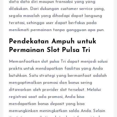
data data diri maupun transaksi yang yang
dilakukan. Dari dukungan customer service yang,
segala masalah yang dihadapi dapat langsung
teratasi, sehingga user dapat berfokus pada
menikmati permainan tanpa gangguan apa pun.
Pendekatan Ampuh untuk
Permainan Slot Pulsa Tri
Memanfaatkan slot pulsa Tri dapat menjadi solusi
praktis untuk mendapatkan fasilitas yang Anda
butuhkan. Satu strategi yang bermanfaat adalah
mengoptimalkan promosi dan bonus sering
ditawarkan oleh provider slot tersebut. Melalui
registrasi saat ada promosi, Anda bisa
mendapatkan bonus deposit yang bisa
memungkinkan meningkatkan saldo Anda. Selain