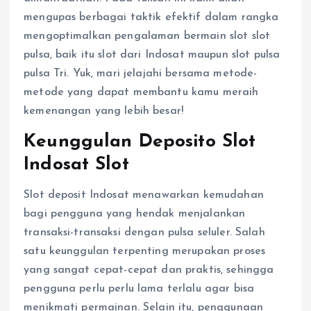
mengupas berbagai taktik efektif dalam rangka
mengoptimalkan pengalaman bermain slot slot
pulsa, baik itu slot dari Indosat maupun slot pulsa
pulsa Tri. Yuk, mari jelajahi bersama metode-
metode yang dapat membantu kamu meraih
kemenangan yang lebih besar!
Keunggulan Deposito Slot
Indosat Slot
Slot deposit Indosat menawarkan kemudahan
bagi pengguna yang hendak menjalankan
transaksi-transaksi dengan pulsa seluler. Salah
satu keunggulan terpenting merupakan proses
yang sangat cepat-cepat dan praktis, sehingga
pengguna perlu perlu lama terlalu agar bisa
menikmati permainan. Selain itu, penggunaan