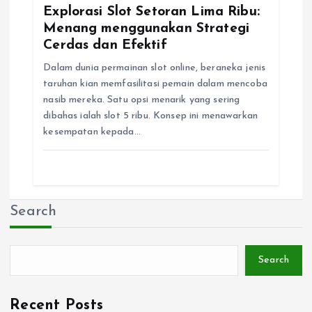
Explorasi Slot Setoran Lima Ribu:
Menang menggunakan Strategi
Cerdas dan Efektif
Dalam dunia permainan slot online, beraneka jenis
taruhan kian memfasilitasi pemain dalam mencoba
nasib mereka. Satu opsi menarik yang sering
dibahas ialah slot 5 ribu. Konsep ini menawarkan
kesempatan kepada…
Search
Search
Recent Posts