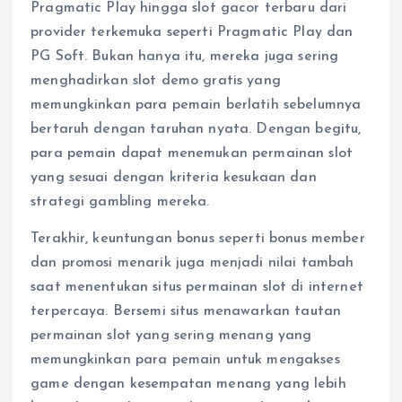
Pragmatic Play hingga slot gacor terbaru dari
provider terkemuka seperti Pragmatic Play dan
PG Soft. Bukan hanya itu, mereka juga sering
menghadirkan slot demo gratis yang
memungkinkan para pemain berlatih sebelumnya
bertaruh dengan taruhan nyata. Dengan begitu,
para pemain dapat menemukan permainan slot
yang sesuai dengan kriteria kesukaan dan
strategi gambling mereka.
Terakhir, keuntungan bonus seperti bonus member
dan promosi menarik juga menjadi nilai tambah
saat menentukan situs permainan slot di internet
terpercaya. Bersemi situs menawarkan tautan
permainan slot yang sering menang yang
memungkinkan para pemain untuk mengakses
game dengan kesempatan menang yang lebih