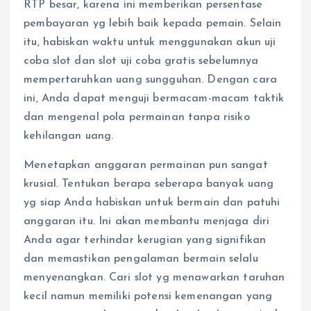
RTP besar, karena ini memberikan persentase
pembayaran yg lebih baik kepada pemain. Selain
itu, habiskan waktu untuk menggunakan akun uji
coba slot dan slot uji coba gratis sebelumnya
mempertaruhkan uang sungguhan. Dengan cara
ini, Anda dapat menguji bermacam-macam taktik
dan mengenal pola permainan tanpa risiko
kehilangan uang.
Menetapkan anggaran permainan pun sangat
krusial. Tentukan berapa seberapa banyak uang
yg siap Anda habiskan untuk bermain dan patuhi
anggaran itu. Ini akan membantu menjaga diri
Anda agar terhindar kerugian yang signifikan
dan memastikan pengalaman bermain selalu
menyenangkan. Cari slot yg menawarkan taruhan
kecil namun memiliki potensi kemenangan yang