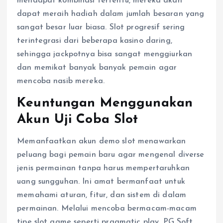
mendapat kombinasi tertentu, mereka akan
dapat meraih hadiah dalam jumlah besaran yang
sangat besar luar biasa. Slot progresif sering
terintegrasi dari beberapa kasino daring,
sehingga jackpotnya bisa sangat menggiurkan
dan memikat banyak banyak pemain agar
mencoba nasib mereka.
Keuntungan Menggunakan
Akun Uji Coba Slot
Memanfaatkan akun demo slot menawarkan
peluang bagi pemain baru agar mengenal diverse
jenis permainan tanpa harus mempertaruhkan
uang sungguhan. Ini amat bermanfaat untuk
memahami aturan, fitur, dan sistem di dalam
permainan. Melalui mencoba bermacam-macam
tipe slot game seperti pragmatic play, PG Soft,