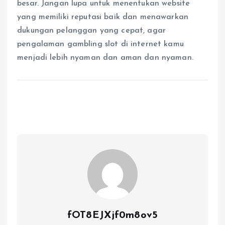
besar. Jangan lupa untuk menentukan website
yang memiliki reputasi baik dan menawarkan
dukungan pelanggan yang cepat, agar
pengalaman gambling slot di internet kamu
menjadi lebih nyaman dan aman dan nyaman.
fOT8EJXjf0m8ov5