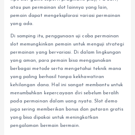
atau pun permainan slot lainnya yang lain,
pemain dapat mengeksplorasi variasi permainan
yang ada.
Di samping itu, penggunaan uji coba permainan
slot memungkinkan pemain untuk menguji strategi
permainan yang bervariasi. Di dalam lingkungan
yang aman, para pemain bisa menggunakan
berbagai metode serta mengetahui teknik mana
yang paling berhasil tanpa kekhawatiran
kehilangan dana. Hal ini sangat membantu untuk
menumbuhkan kepercayaan diri sebelum beralih
pada permainan dalam uang nyata. Slot demo
juga sering memberikan bonus dan putaran gratis
yang bisa dipakai untuk meningkatkan
pengalaman bermain bermain.