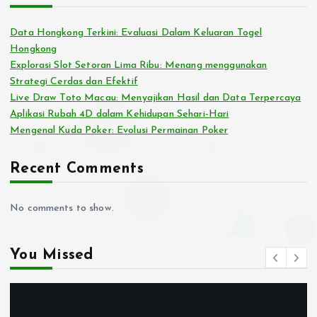
Data Hongkong Terkini: Evaluasi Dalam Keluaran Togel
Hongkong
Explorasi Slot Setoran Lima Ribu: Menang menggunakan
Strategi Cerdas dan Efektif
Live Draw Toto Macau: Menyajikan Hasil dan Data Terpercaya
Aplikasi Rubah 4D dalam Kehidupan Sehari-Hari
Mengenal Kuda Poker: Evolusi Permainan Poker
Recent Comments
No comments to show.
You Missed