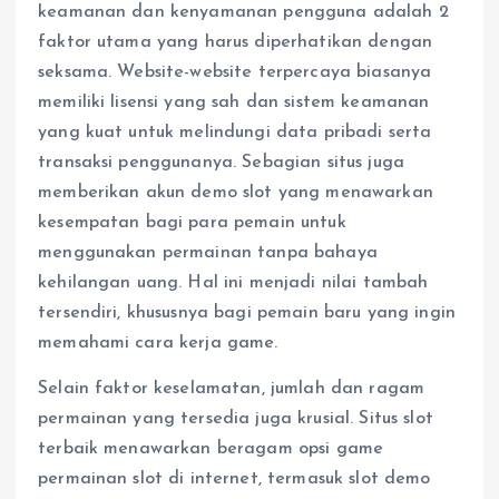
keamanan dan kenyamanan pengguna adalah 2
faktor utama yang harus diperhatikan dengan
seksama. Website-website terpercaya biasanya
memiliki lisensi yang sah dan sistem keamanan
yang kuat untuk melindungi data pribadi serta
transaksi penggunanya. Sebagian situs juga
memberikan akun demo slot yang menawarkan
kesempatan bagi para pemain untuk
menggunakan permainan tanpa bahaya
kehilangan uang. Hal ini menjadi nilai tambah
tersendiri, khususnya bagi pemain baru yang ingin
memahami cara kerja game.
Selain faktor keselamatan, jumlah dan ragam
permainan yang tersedia juga krusial. Situs slot
terbaik menawarkan beragam opsi game
permainan slot di internet, termasuk slot demo