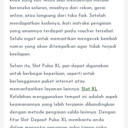
kode yang sah. Anda bisa membelinya melalui
beraneka saluran, misalnya dari rekan, gerai
online, atau langsung dari toko fisik. Setelah
mendapatkan kodenya, ikuti instruksi pengisian
yang umumnya terdapat pada voucher tersebut.
Selalu ingat untuk memastikan mengecek kembali
nomor yang akan ditempelkan agar tidak terjadi
kesilapan.
Selain itu, Slot Pulsa XL pun dapat digunakan
untuk berbagai keperluan, seperti untuk
berlangganan paket internet atau
memanfaatkan layanan lainnya.
Slot XL
Kelebihan menggunakan tempat ini adalah aspek
keamanannya yang lebih terjamin dibandingkan
dengan metode pengisian saldo lainnya. Dengan
fitur Slot Deposit Pulsa XL membantu anda
dalam mengatur pengisian pulsa tanpa risiko