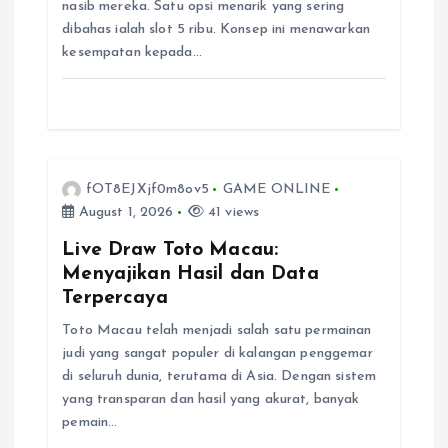
i
nasib mereka. Satu opsi menarik yang sering
dibahas ialah slot 5 ribu. Konsep ini menawarkan
o
kesempatan kepada…
n
fOT8EJXjf0m8ov5
GAME ONLINE
August 1, 2026
41 views
Live Draw Toto Macau:
Menyajikan Hasil dan Data
Terpercaya
Toto Macau telah menjadi salah satu permainan
judi yang sangat populer di kalangan penggemar
di seluruh dunia, terutama di Asia. Dengan sistem
yang transparan dan hasil yang akurat, banyak
pemain…