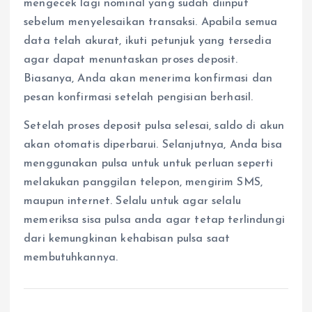
mengecek lagi nominal yang sudah diinput
sebelum menyelesaikan transaksi. Apabila semua
data telah akurat, ikuti petunjuk yang tersedia
agar dapat menuntaskan proses deposit.
Biasanya, Anda akan menerima konfirmasi dan
pesan konfirmasi setelah pengisian berhasil.
Setelah proses deposit pulsa selesai, saldo di akun
akan otomatis diperbarui. Selanjutnya, Anda bisa
menggunakan pulsa untuk untuk perluan seperti
melakukan panggilan telepon, mengirim SMS,
maupun internet. Selalu untuk agar selalu
memeriksa sisa pulsa anda agar tetap terlindungi
dari kemungkinan kehabisan pulsa saat
membutuhkannya.