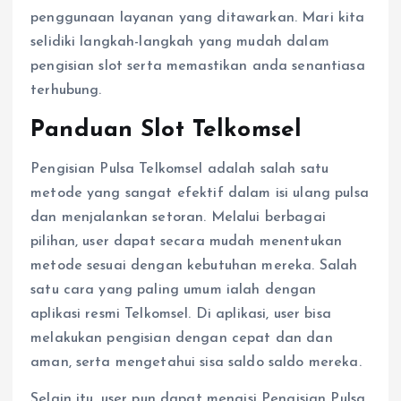
penggunaan layanan yang ditawarkan. Mari kita
selidiki langkah-langkah yang mudah dalam
pengisian slot serta memastikan anda senantiasa
terhubung.
Panduan Slot Telkomsel
Pengisian Pulsa Telkomsel adalah salah satu
metode yang sangat efektif dalam isi ulang pulsa
dan menjalankan setoran. Melalui berbagai
pilihan, user dapat secara mudah menentukan
metode sesuai dengan kebutuhan mereka. Salah
satu cara yang paling umum ialah dengan
aplikasi resmi Telkomsel. Di aplikasi, user bisa
melakukan pengisian dengan cepat dan dan
aman, serta mengetahui sisa saldo saldo mereka.
Selain itu, user pun dapat mengisi Pengisian Pulsa