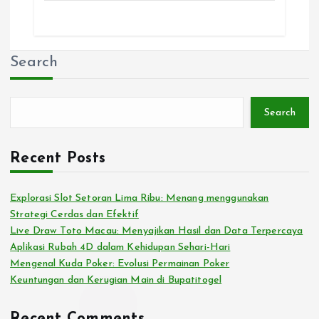
Search
Search
Recent Posts
Explorasi Slot Setoran Lima Ribu: Menang menggunakan
Strategi Cerdas dan Efektif
Live Draw Toto Macau: Menyajikan Hasil dan Data Terpercaya
Aplikasi Rubah 4D dalam Kehidupan Sehari-Hari
Mengenal Kuda Poker: Evolusi Permainan Poker
Keuntungan dan Kerugian Main di Bupatitogel
Recent Comments