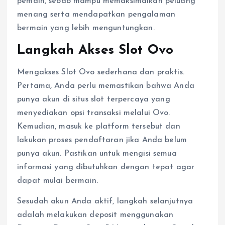
pemain, sebab mampu memaksimalkan peluang
menang serta mendapatkan pengalaman
bermain yang lebih menguntungkan.
Langkah Akses Slot Ovo
Mengakses Slot Ovo sederhana dan praktis.
Pertama, Anda perlu memastikan bahwa Anda
punya akun di situs slot terpercaya yang
menyediakan opsi transaksi melalui Ovo.
Kemudian, masuk ke platform tersebut dan
lakukan proses pendaftaran jika Anda belum
punya akun. Pastikan untuk mengisi semua
informasi yang dibutuhkan dengan tepat agar
dapat mulai bermain.
Sesudah akun Anda aktif, langkah selanjutnya
adalah melakukan deposit menggunakan