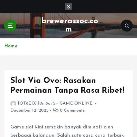
S
k
i
jbrewerassoc.co
p
m
t
o
c
Home
o
n
t
e
Slot Via Ovo: Rasakan
n
t
Permainan Tanpa Rasa Ribet!
fOT8EJXjf0m8ov5
GAME ONLINE
December 12, 2025
0 Comments
Game slot kini semakin banyak diminati oleh
berbagai kalangan. Salah satu cara cara terbaik