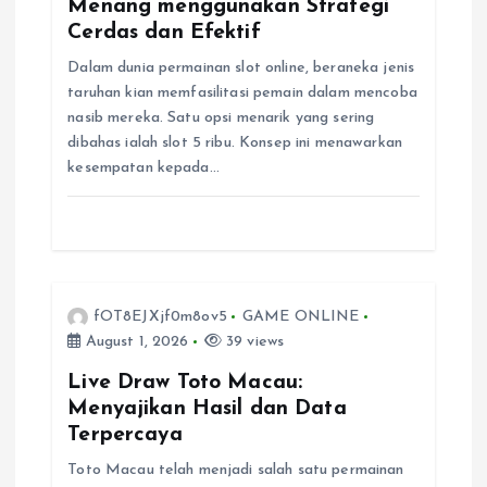
g
Menang menggunakan Strategi
Cerdas dan Efektif
a
Dalam dunia permainan slot online, beraneka jenis
taruhan kian memfasilitasi pemain dalam mencoba
t
nasib mereka. Satu opsi menarik yang sering
dibahas ialah slot 5 ribu. Konsep ini menawarkan
i
kesempatan kepada…
o
n
fOT8EJXjf0m8ov5
GAME ONLINE
August 1, 2026
39 views
Live Draw Toto Macau:
Menyajikan Hasil dan Data
Terpercaya
Toto Macau telah menjadi salah satu permainan