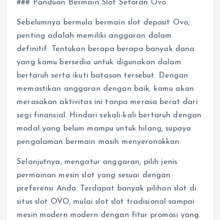
### Panduan Bermain Slot Setoran Ovo
Sebelumnya bermula bermain slot deposit Ovo,
penting adalah memiliki anggaran dalam
definitif. Tentukan berapa berapa banyak dana
yang kamu bersedia untuk digunakan dalam
bertaruh serta ikuti batasan tersebut. Dengan
memastikan anggaran dengan baik, kamu akan
merasakan aktivitas ini tanpa merasa berat dari
segi finansial. Hindari sekali-kali bertaruh dengan
modal yang belum mampu untuk hilang, supaya
pengalaman bermain masih menyeronokkan.
Selanjutnya, mengatur anggaran, pilih jenis
permainan mesin slot yang sesuai dengan
preferensi Anda. Terdapat banyak pilihan slot di
situs slot OVO, mulai slot slot tradisional sampai
mesin modern modern dengan fitur promosi yang.