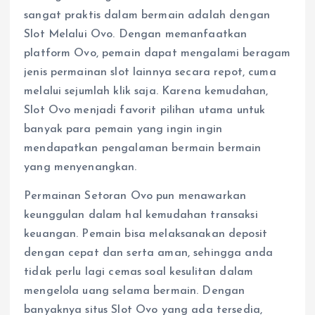
sangat praktis dalam bermain adalah dengan
Slot Melalui Ovo. Dengan memanfaatkan
platform Ovo, pemain dapat mengalami beragam
jenis permainan slot lainnya secara repot, cuma
melalui sejumlah klik saja. Karena kemudahan,
Slot Ovo menjadi favorit pilihan utama untuk
banyak para pemain yang ingin ingin
mendapatkan pengalaman bermain bermain
yang menyenangkan.
Permainan Setoran Ovo pun menawarkan
keunggulan dalam hal kemudahan transaksi
keuangan. Pemain bisa melaksanakan deposit
dengan cepat dan serta aman, sehingga anda
tidak perlu lagi cemas soal kesulitan dalam
mengelola uang selama bermain. Dengan
banyaknya situs Slot Ovo yang ada tersedia,