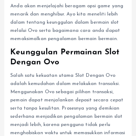
Anda akan menjelajahi beragam opsi game yang
menarik dan menghibur. Ayo kita meneliti lebih
dalam tentang keunggulan dalam bermain slot
melalui Ovo serta bagaimana cara anda dapat
memaksimalkan pengalaman bermain bermain.
Keunggulan Permainan Slot
Dengan Ovo
Salah satu kekuatan utama Slot Dengan Ovo
adalah kemudahan dalam melakukan transaksi.
Menggunakan Ovo sebagai pilihan transaksi,
pemain dapat menjalankan deposit secara cepat
serta tanpa kesulitan. Prosesnya yang demikian
sederhana menjadikan pengalaman bermain slot
menjadi lebih, karena pengguna tidak perlu
menghabiskan waktu untuk memasukkan informasi