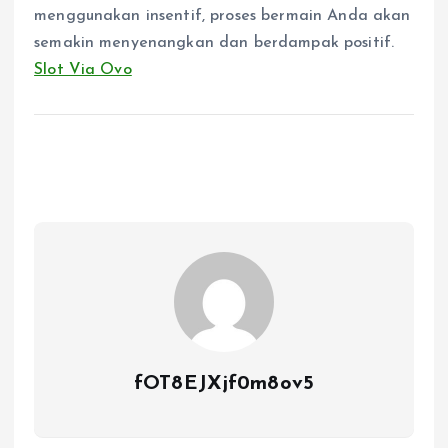
menggunakan insentif, proses bermain Anda akan
semakin menyenangkan dan berdampak positif.
Slot Via Ovo
fOT8EJXjf0m8ov5