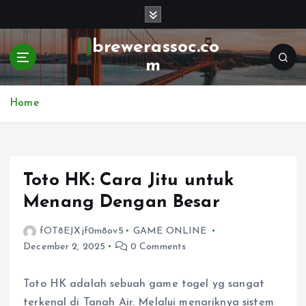
S
k
i
jbrewerassoc.co
p
m
t
o
c
Home
o
n
t
e
Toto HK: Cara Jitu untuk
n
t
Menang Dengan Besar
fOT8EJXjf0m8ov5
GAME ONLINE
December 2, 2025
0 Comments
Toto HK adalah sebuah game togel yg sangat
terkenal di Tanah Air. Melalui menariknya sistem