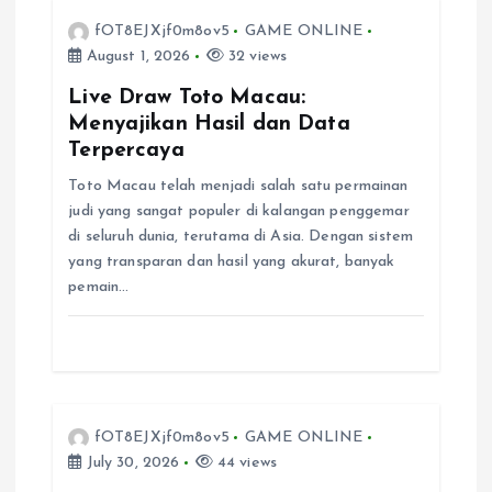
v
fOT8EJXjf0m8ov5
GAME ONLINE
i
August 1, 2026
32 views
Live Draw Toto Macau:
g
Menyajikan Hasil dan Data
Terpercaya
a
Toto Macau telah menjadi salah satu permainan
judi yang sangat populer di kalangan penggemar
t
di seluruh dunia, terutama di Asia. Dengan sistem
yang transparan dan hasil yang akurat, banyak
i
pemain…
o
n
fOT8EJXjf0m8ov5
GAME ONLINE
July 30, 2026
44 views