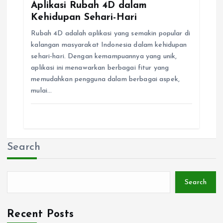
Aplikasi Rubah 4D dalam
Kehidupan Sehari-Hari
Rubah 4D adalah aplikasi yang semakin popular di
kalangan masyarakat Indonesia dalam kehidupan
sehari-hari. Dengan kemampuannya yang unik,
aplikasi ini menawarkan berbagai fitur yang
memudahkan pengguna dalam berbagai aspek,
mulai…
Search
Search
Recent Posts