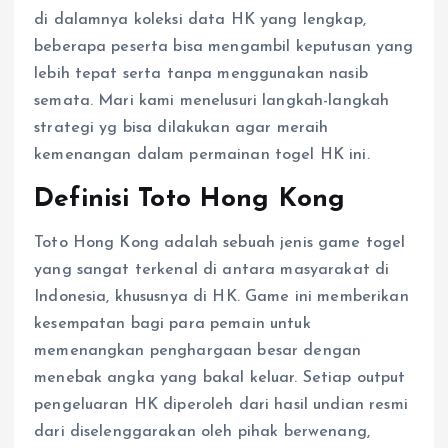
di dalamnya koleksi data HK yang lengkap,
beberapa peserta bisa mengambil keputusan yang
lebih tepat serta tanpa menggunakan nasib
semata. Mari kami menelusuri langkah-langkah
strategi yg bisa dilakukan agar meraih
kemenangan dalam permainan togel HK ini.
Definisi Toto Hong Kong
Toto Hong Kong adalah sebuah jenis game togel
yang sangat terkenal di antara masyarakat di
Indonesia, khususnya di HK. Game ini memberikan
kesempatan bagi para pemain untuk
memenangkan penghargaan besar dengan
menebak angka yang bakal keluar. Setiap output
pengeluaran HK diperoleh dari hasil undian resmi
dari diselenggarakan oleh pihak berwenang,