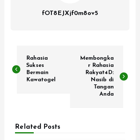
fOT8EJXjf0m8ov5
P
Rahasia
Membongka
o
Sukses
r Rahasia
Bermain
Rakyat4D:
Kawatogel
Nasib di
s
Tangan
Anda
t
n
a
Related Posts