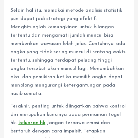
Selain hal itu, memakai metode analisis statistik
pun dapat jadi strategi yang efektif.
Menghitunglah kemungkinan untuk bilangan
tertentu dan mengamati jumlah muncul bisa
memberikan wawasan lebih jelas. Contohnya, ada
angka yang tidak sering muncul di rentang waktu
tertentu, sehingga terdapat peluang tinggi
angka tersebut akan muncul lagi. Menambahkan
akal dan pemikiran ketika memilih angka dapat
menolong mengurangi ketergantungan pada
nasib semata.
Terakhir, penting untuk diingatkan bahwa kontrol
diri merupakan kuncinya pada permainan togel
hk.
keluaran hk
Jangan terbawa emosi dan
bertaruh dengan cara impulsif. Tetapkan