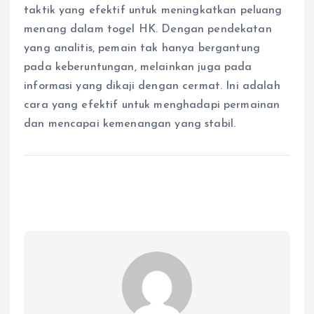
taktik yang efektif untuk meningkatkan peluang
menang dalam togel HK. Dengan pendekatan
yang analitis, pemain tak hanya bergantung
pada keberuntungan, melainkan juga pada
informasi yang dikaji dengan cermat. Ini adalah
cara yang efektif untuk menghadapi permainan
dan mencapai kemenangan yang stabil.