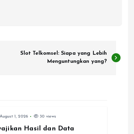
Slot Telkomsel: Siapa yang Lebih
Menguntungkan yang?
August 1, 2026
30 views
ajikan Hasil dan Data