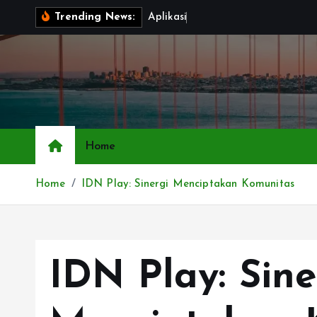
S
A
p
l
i
k
a
s
i
R
u
b
a
h
Trending News:
k
i
p
t
o
c
o
Home
n
t
Home
IDN Play: Sinergi Menciptakan Komunitas
e
n
t
IDN Play: Sine