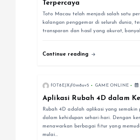
Terpercaya
v
Toto Macau telah menjadi salah satu per
kalangan penggemar di seluruh dunia, t
i
transparan dan hasil yang akurat, bany
g
Continue reading
a
t
fOT8EJXjf0m8ov5
GAME ONLINE
Aplikasi Rubah 4D dalam Ke
i
Rubah 4D adalah aplikasi yang semakin 
o
dalam kehidupan sehari-hari. Dengan kem
menawarkan berbagai fitur yang memud
n
mulai…