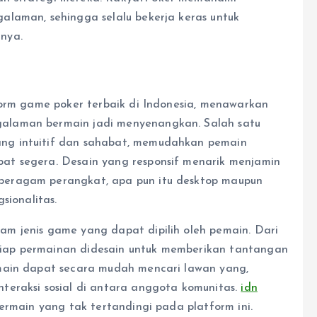
alaman, sehingga selalu bekerja keras untuk
nya.
form game poker terbaik di Indonesia, menawarkan
alaman bermain jadi menyenangkan. Salah satu
ng intuitif dan sahabat, memudahkan pemain
at segera. Desain yang responsif menarik menjamin
beragam perangkat, apa pun itu desktop maupun
sionalitas.
m jenis game yang dapat dipilih oleh pemain. Dari
setiap permainan didesain untuk memberikan tantangan
main dapat secara mudah mencari lawan yang,
teraksi sosial di antara anggota komunitas.
idn
ermain yang tak tertandingi pada platform ini.