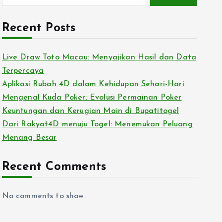
Recent Posts
Live Draw Toto Macau: Menyajikan Hasil dan Data
Terpercaya
Aplikasi Rubah 4D dalam Kehidupan Sehari-Hari
Mengenal Kuda Poker: Evolusi Permainan Poker
Keuntungan dan Kerugian Main di Bupatitogel
Dari Rakyat4D menuju Togel: Menemukan Peluang
Menang Besar
Recent Comments
No comments to show.