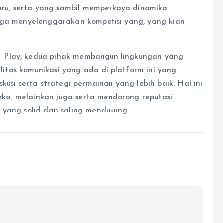
ru, serta yang sambil memperkaya dinamika
juga menyelenggarakan kompetisi yang, yang kian
 Play, kedua pihak membangun lingkungan yang
ilitas komunikasi yang ada di platform ini yang
kusi serta strategi permainan yang lebih baik. Hal ini
ka, melainkan juga serta mendorong reputasi
 yang solid dan saling mendukung.