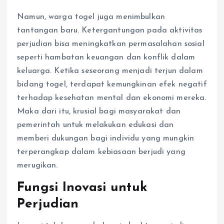
Namun, warga togel juga menimbulkan
tantangan baru. Ketergantungan pada aktivitas
perjudian bisa meningkatkan permasalahan sosial
seperti hambatan keuangan dan konflik dalam
keluarga. Ketika seseorang menjadi terjun dalam
bidang togel, terdapat kemungkinan efek negatif
terhadap kesehatan mental dan ekonomi mereka.
Maka dari itu, krusial bagi masyarakat dan
pemerintah untuk melakukan edukasi dan
memberi dukungan bagi individu yang mungkin
terperangkap dalam kebiasaan berjudi yang
merugikan.
Fungsi Inovasi untuk
Perjudian