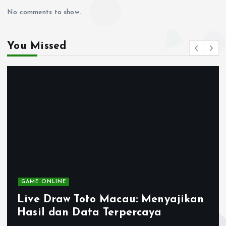
No comments to show.
You Missed
GAME ONLINE
Live Draw Toto Macau: Menyajikan
Hasil dan Data Terpercaya