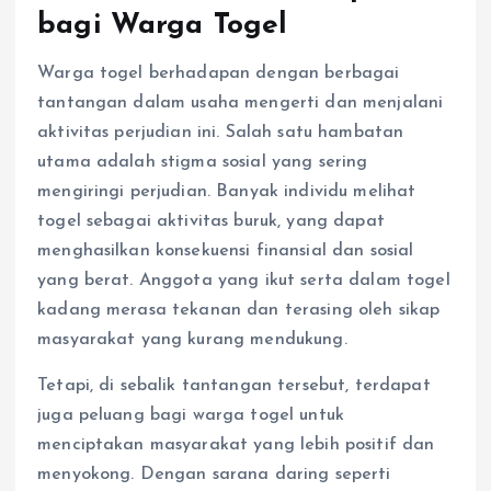
bagi Warga Togel
Warga togel berhadapan dengan berbagai
tantangan dalam usaha mengerti dan menjalani
aktivitas perjudian ini. Salah satu hambatan
utama adalah stigma sosial yang sering
mengiringi perjudian. Banyak individu melihat
togel sebagai aktivitas buruk, yang dapat
menghasilkan konsekuensi finansial dan sosial
yang berat. Anggota yang ikut serta dalam togel
kadang merasa tekanan dan terasing oleh sikap
masyarakat yang kurang mendukung.
Tetapi, di sebalik tantangan tersebut, terdapat
juga peluang bagi warga togel untuk
menciptakan masyarakat yang lebih positif dan
menyokong. Dengan sarana daring seperti