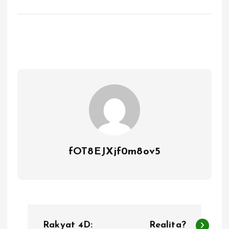
fOT8EJXjf0m8ov5
P
Rakyat 4D:
Realita?