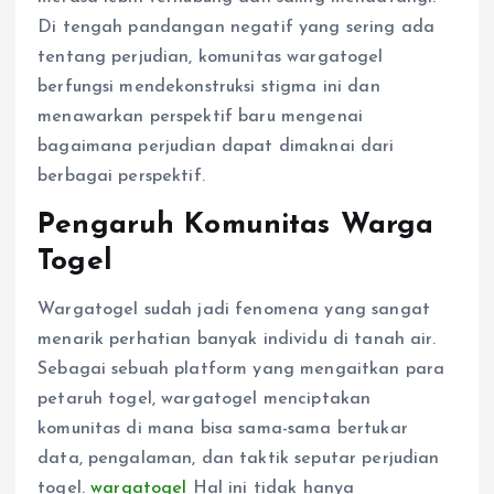
Di tengah pandangan negatif yang sering ada
tentang perjudian, komunitas wargatogel
berfungsi mendekonstruksi stigma ini dan
menawarkan perspektif baru mengenai
bagaimana perjudian dapat dimaknai dari
berbagai perspektif.
Pengaruh Komunitas Warga
Togel
Wargatogel sudah jadi fenomena yang sangat
menarik perhatian banyak individu di tanah air.
Sebagai sebuah platform yang mengaitkan para
petaruh togel, wargatogel menciptakan
komunitas di mana bisa sama-sama bertukar
data, pengalaman, dan taktik seputar perjudian
togel.
wargatogel
Hal ini tidak hanya