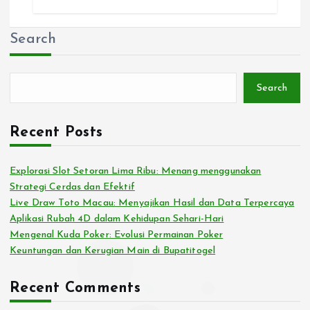
Search
Search
Recent Posts
Explorasi Slot Setoran Lima Ribu: Menang menggunakan
Strategi Cerdas dan Efektif
Live Draw Toto Macau: Menyajikan Hasil dan Data Terpercaya
Aplikasi Rubah 4D dalam Kehidupan Sehari-Hari
Mengenal Kuda Poker: Evolusi Permainan Poker
Keuntungan dan Kerugian Main di Bupatitogel
Recent Comments