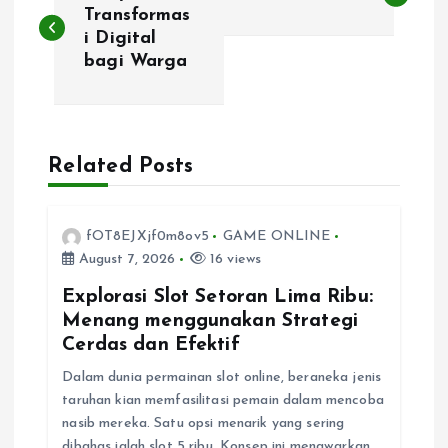
o
Transformas
i Digital
bagi Warga
s
t
n
Related Posts
a
fOT8EJXjf0m8ov5
GAME ONLINE
v
August 7, 2026
16 views
Explorasi Slot Setoran Lima Ribu:
i
Menang menggunakan Strategi
Cerdas dan Efektif
g
Dalam dunia permainan slot online, beraneka jenis
taruhan kian memfasilitasi pemain dalam mencoba
a
nasib mereka. Satu opsi menarik yang sering
dibahas ialah slot 5 ribu. Konsep ini menawarkan