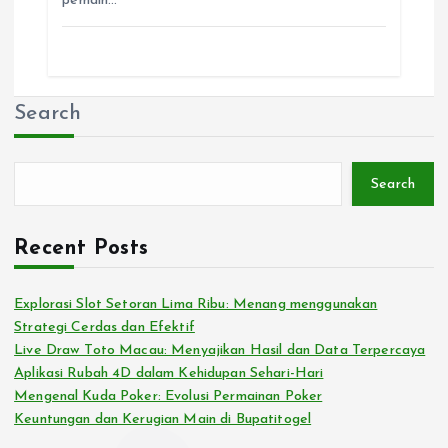
pemain…
Search
Search
Recent Posts
Explorasi Slot Setoran Lima Ribu: Menang menggunakan
Strategi Cerdas dan Efektif
Live Draw Toto Macau: Menyajikan Hasil dan Data Terpercaya
Aplikasi Rubah 4D dalam Kehidupan Sehari-Hari
Mengenal Kuda Poker: Evolusi Permainan Poker
Keuntungan dan Kerugian Main di Bupatitogel