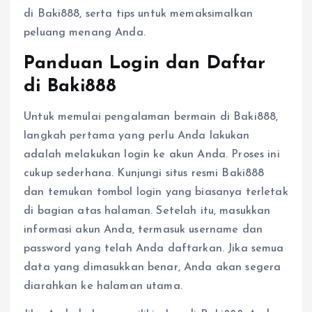
di Baki888, serta tips untuk memaksimalkan
peluang menang Anda.
Panduan Login dan Daftar
di Baki888
Untuk memulai pengalaman bermain di Baki888,
langkah pertama yang perlu Anda lakukan
adalah melakukan login ke akun Anda. Proses ini
cukup sederhana. Kunjungi situs resmi Baki888
dan temukan tombol login yang biasanya terletak
di bagian atas halaman. Setelah itu, masukkan
informasi akun Anda, termasuk username dan
password yang telah Anda daftarkan. Jika semua
data yang dimasukkan benar, Anda akan segera
diarahkan ke halaman utama.