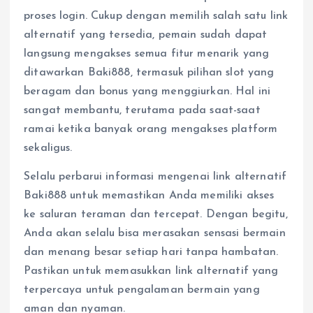
proses login. Cukup dengan memilih salah satu link
alternatif yang tersedia, pemain sudah dapat
langsung mengakses semua fitur menarik yang
ditawarkan Baki888, termasuk pilihan slot yang
beragam dan bonus yang menggiurkan. Hal ini
sangat membantu, terutama pada saat-saat
ramai ketika banyak orang mengakses platform
sekaligus.
Selalu perbarui informasi mengenai link alternatif
Baki888 untuk memastikan Anda memiliki akses
ke saluran teraman dan tercepat. Dengan begitu,
Anda akan selalu bisa merasakan sensasi bermain
dan menang besar setiap hari tanpa hambatan.
Pastikan untuk memasukkan link alternatif yang
terpercaya untuk pengalaman bermain yang
aman dan nyaman.