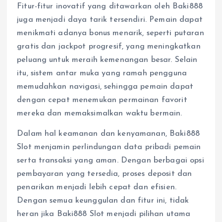
Fitur-fitur inovatif yang ditawarkan oleh Baki888
juga menjadi daya tarik tersendiri. Pemain dapat
menikmati adanya bonus menarik, seperti putaran
gratis dan jackpot progresif, yang meningkatkan
peluang untuk meraih kemenangan besar. Selain
itu, sistem antar muka yang ramah pengguna
memudahkan navigasi, sehingga pemain dapat
dengan cepat menemukan permainan favorit
mereka dan memaksimalkan waktu bermain.
Dalam hal keamanan dan kenyamanan, Baki888
Slot menjamin perlindungan data pribadi pemain
serta transaksi yang aman. Dengan berbagai opsi
pembayaran yang tersedia, proses deposit dan
penarikan menjadi lebih cepat dan efisien.
Dengan semua keunggulan dan fitur ini, tidak
heran jika Baki888 Slot menjadi pilihan utama