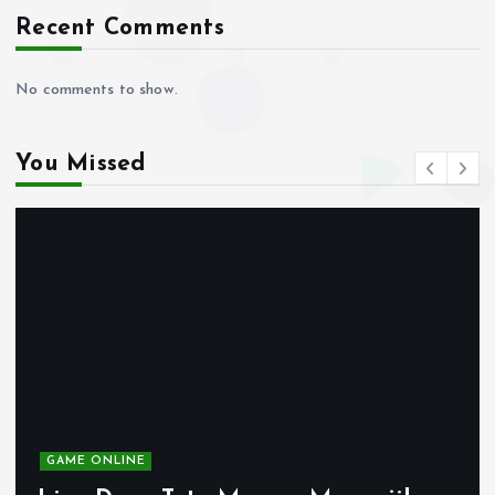
Recent Comments
No comments to show.
You Missed
GAME ONLINE