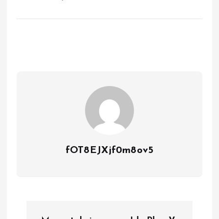
fOT8EJXjf0m8ov5
P