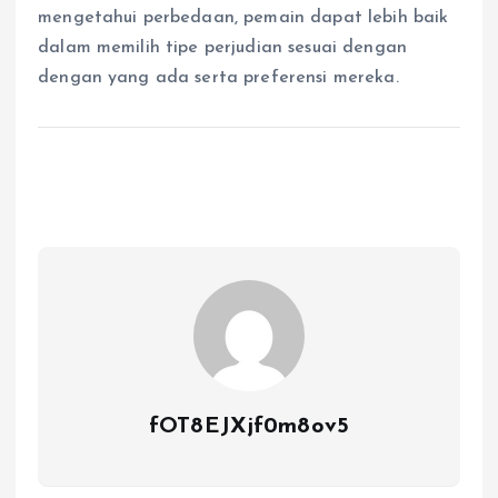
mengetahui perbedaan, pemain dapat lebih baik
dalam memilih tipe perjudian sesuai dengan
dengan yang ada serta preferensi mereka.
fOT8EJXjf0m8ov5