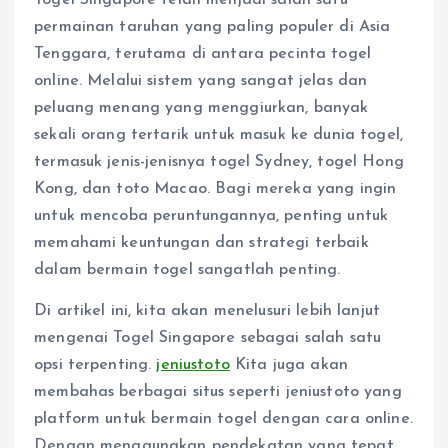
permainan taruhan yang paling populer di Asia
Tenggara, terutama di antara pecinta togel
online. Melalui sistem yang sangat jelas dan
peluang menang yang menggiurkan, banyak
sekali orang tertarik untuk masuk ke dunia togel,
termasuk jenis-jenisnya togel Sydney, togel Hong
Kong, dan toto Macao. Bagi mereka yang ingin
untuk mencoba peruntungannya, penting untuk
memahami keuntungan dan strategi terbaik
dalam bermain togel sangatlah penting.
Di artikel ini, kita akan menelusuri lebih lanjut
mengenai Togel Singapore sebagai salah satu
opsi terpenting.
jeniustoto
Kita juga akan
membahas berbagai situs seperti jeniustoto yang
platform untuk bermain togel dengan cara online.
Dengan menggunakan pendekatan yang tepat,