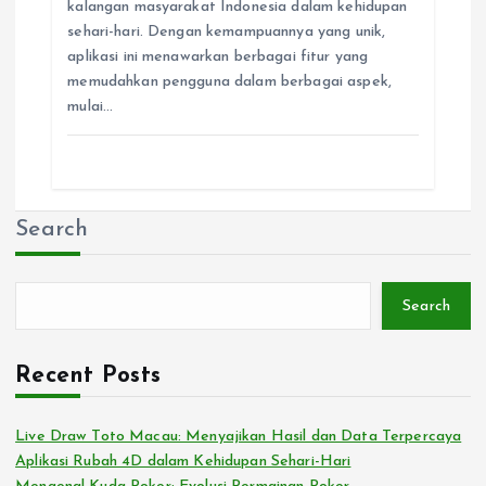
kalangan masyarakat Indonesia dalam kehidupan
sehari-hari. Dengan kemampuannya yang unik,
aplikasi ini menawarkan berbagai fitur yang
memudahkan pengguna dalam berbagai aspek,
mulai…
Search
Search
Recent Posts
Live Draw Toto Macau: Menyajikan Hasil dan Data Terpercaya
Aplikasi Rubah 4D dalam Kehidupan Sehari-Hari