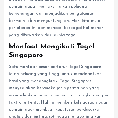
pemain dapat memaksimalkan peluang
kemenangan dan menjadikan pengalaman
bermain lebih menguntungkan. Mari kita mulai
perjalanan ini dan mencari berbagai hal menarik
yang ditawarkan dari dunia togel.
Manfaat Mengikuti Togel
Singapore
Satu manfaat besar bertaruh Togel Singapore
ialah peluang yang tinggi untuk mendapatkan
hasil yang mendongkrak. Togel Singapore
menyediakan beraneka jenis permainan yang
membolehkan pemain menentukan angka dengan
taktik tertentu. Hal ini memberi keleluasaan bagi
pemain agar membuat keputusan berdasarkan
analisis dan insting, sehingga mengoptimalkan