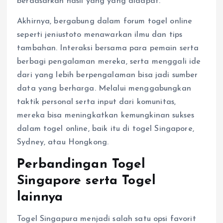
berdasarkan hasil yang yang didapat.
Akhirnya, bergabung dalam forum togel online
seperti jeniustoto menawarkan ilmu dan tips
tambahan. Interaksi bersama para pemain serta
berbagi pengalaman mereka, serta menggali ide
dari yang lebih berpengalaman bisa jadi sumber
data yang berharga. Melalui menggabungkan
taktik personal serta input dari komunitas,
mereka bisa meningkatkan kemungkinan sukses
dalam togel online, baik itu di togel Singapore,
Sydney, atau Hongkong.
Perbandingan Togel
Singapore serta Togel
lainnya
Togel Singapura menjadi salah satu opsi favorit