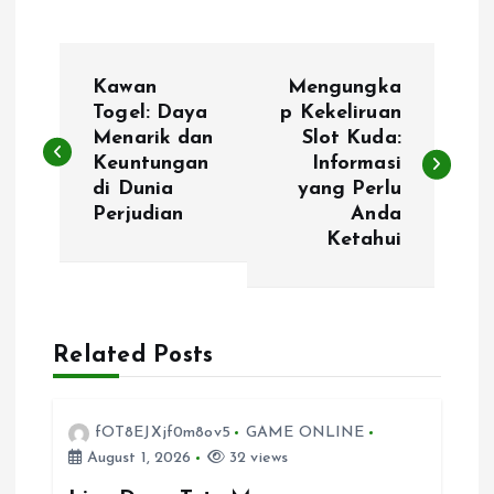
P
Kawan
Mengungka
o
Togel: Daya
p Kekeliruan
Menarik dan
Slot Kuda:
Keuntungan
Informasi
s
di Dunia
yang Perlu
Perjudian
Anda
t
Ketahui
n
a
Related Posts
v
i
fOT8EJXjf0m8ov5
GAME ONLINE
August 1, 2026
32 views