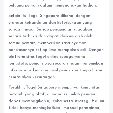
peluang pemain dalam memenangkan hadiah.
Selain itu, Togel Singapore dikenal dengan
standar kehandalan dan keterbukaan yang
sangat tinggi. Setiap pengundian diadakan
secara terbuka dan dapat diakses oleh oleh
semua pemain, memberikan rasa nyaman
bahwasannya setiap lima merupakan asli. Dengan
platform situs togel online sebagaimana
jeniustoto, pemain bisa secara ringan menemukan
informasi terkini dan hasil penarikan tanpa harus
cemas akan kecurangan.
Terakhir, Togel Singapore mempunyai komunitas
petaruh yang aktif, di mana sejumlah pemain
dapat membagikan uji coba serta strategi. Hal ini
tidak hanya meningkatkan ilmu soal permainan,