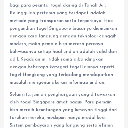
bagi para pecinta togel daring di Tanah Air.
Keunggulan pertama yang terdapat adalah
metode yang transparan serta terpercaya. Hasil
pengundian togel Singapore biasanya diumumkan
dengan cara langsung dengan teknologi canggih
modern, maka pemain bisa merasa percaya
bahwasanya setiap hasil undian adalah valid dan
adil. Keadaan ini tidak sama dibandingkan
dengan beberapa kategori togel lainnya seperti
togel Hongkong yang terkadang mendapatkan
masalah mengenai akurasi informasi undian.
Selain itu, jumlah penghargaan yang ditawarkan
oleh togel Singapore amat bagus. Para pemain
bisa meraih keuntungan yang lumayan tinggi dari
taruhan mereka, meskipun hanya modal kecil.
Sistem pembayaran yang langsung serta efisien