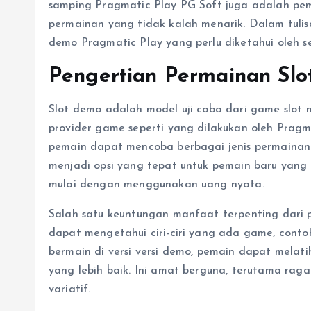
samping Pragmatic Play PG Soft juga adalah pem
permainan yang tidak kalah menarik. Dalam tulisa
demo Pragmatic Play yang perlu diketahui oleh s
Pengertian Permainan Sl
Slot demo adalah model uji coba dari game slot 
provider game seperti yang dilakukan oleh Pragm
pemain dapat mencoba berbagai jenis permainan 
menjadi opsi yang tepat untuk pemain baru yang 
mulai dengan menggunakan uang nyata.
Salah satu keuntungan manfaat terpenting dar
dapat mengetahui ciri-ciri yang ada game, contohn
bermain di versi versi demo, pemain dapat melat
yang lebih baik. Ini amat berguna, terutama rag
variatif.