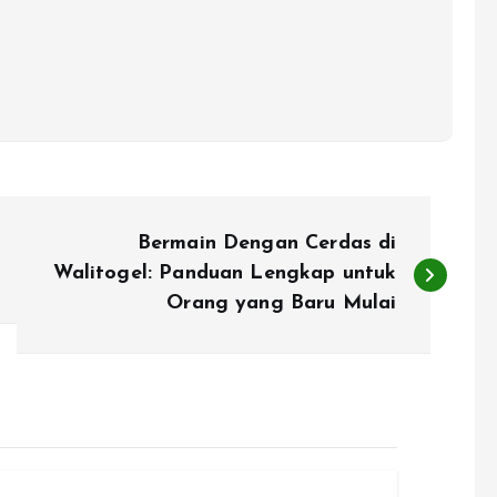
Bermain Dengan Cerdas di
Walitogel: Panduan Lengkap untuk
Orang yang Baru Mulai