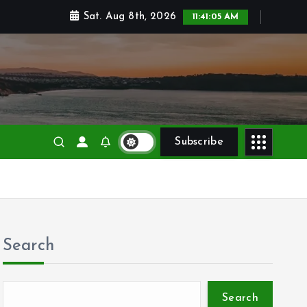
Sat. Aug 8th, 2026
11:41:06 AM
Subscribe
Search
Search