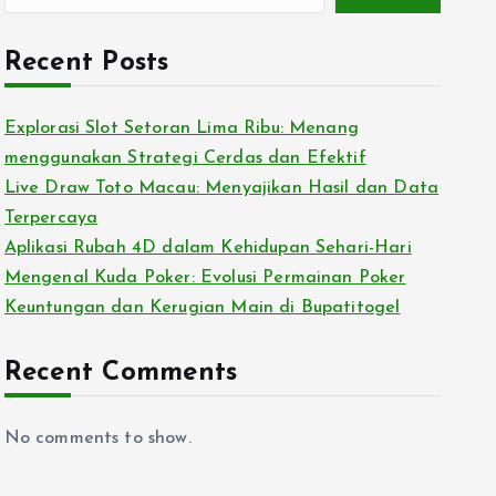
Recent Posts
Explorasi Slot Setoran Lima Ribu: Menang
menggunakan Strategi Cerdas dan Efektif
Live Draw Toto Macau: Menyajikan Hasil dan Data
Terpercaya
Aplikasi Rubah 4D dalam Kehidupan Sehari-Hari
Mengenal Kuda Poker: Evolusi Permainan Poker
Keuntungan dan Kerugian Main di Bupatitogel
Recent Comments
No comments to show.