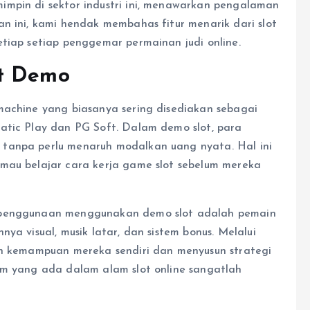
impin di sektor industri ini, menawarkan pengalaman
n ini, kami hendak membahas fitur menarik dari slot
etiap setiap penggemar permainan judi online.
ot Demo
machine yang biasanya sering disediakan sebagai
atic Play dan PG Soft. Dalam demo slot, para
tanpa perlu menaruh modalkan uang nyata. Hal ini
mau belajar cara kerja game slot sebelum mereka
i penggunaan menggunakan demo slot adalah pemain
ya visual, musik latar, dan sistem bonus. Melalui
ih kemampuan mereka sendiri dan menyusun strategi
am yang ada dalam alam slot online sangatlah