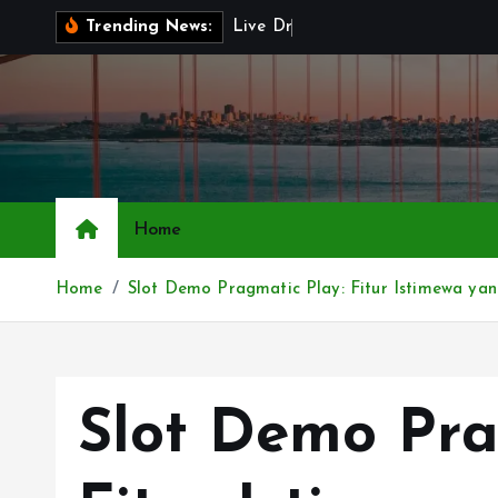
S
L
i
v
e
D
r
a
w
T
o
t
o
Trending News:
k
i
p
t
o
c
o
Home
n
t
Home
Slot Demo Pragmatic Play: Fitur Istimewa yan
e
n
t
Slot Demo Pra