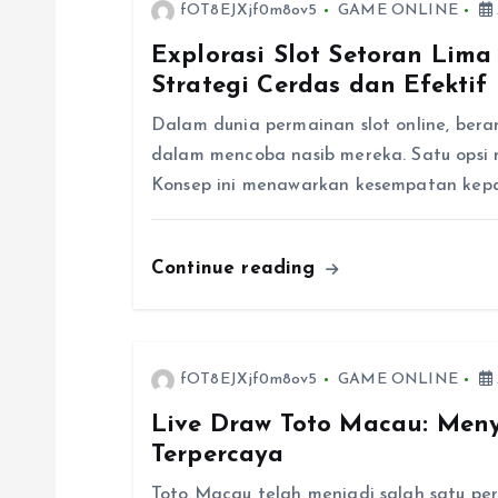
fOT8EJXjf0m8ov5
GAME ONLINE
a
Explorasi Slot Setoran Li
Strategi Cerdas dan Efektif
v
Dalam dunia permainan slot online, bera
i
dalam mencoba nasib mereka. Satu opsi me
Konsep ini menawarkan kesempatan kep
g
Continue reading
a
t
fOT8EJXjf0m8ov5
GAME ONLINE
i
Live Draw Toto Macau: Meny
Terpercaya
o
Toto Macau telah menjadi salah satu per