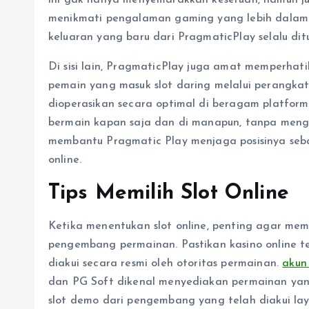
ini gak hanya menyemarakkan keseruan, namun j
menikmati pengalaman gaming yang lebih dalam. D
keluaran yang baru dari PragmaticPlay selalu di
Di sisi lain, PragmaticPlay juga amat memperhat
pemain yang masuk slot daring melalui perangkat
dioperasikan secara optimal di beragam platfor
bermain kapan saja dan di manapun, tanpa mengur
membantu Pragmatic Play menjaga posisinya sebag
online.
Tips Memilih Slot Online
Ketika menentukan slot online, penting agar mem
pengembang permainan. Pastikan kasino online t
diakui secara resmi oleh otoritas permainan.
akun
dan PG Soft dikenal menyediakan permainan yan
slot demo dari pengembang yang telah diakui lay