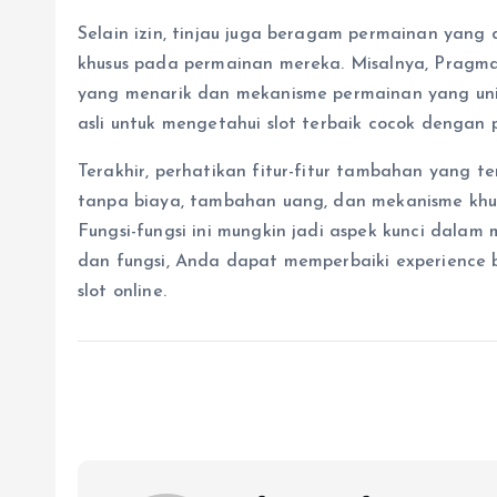
Selain izin, tinjau juga beragam permainan yang 
khusus pada permainan mereka. Misalnya, Pragmat
yang menarik dan mekanisme permainan yang unik
asli untuk mengetahui slot terbaik cocok dengan 
Terakhir, perhatikan fitur-fitur tambahan yang te
tanpa biaya, tambahan uang, dan mekanisme kh
Fungsi-fungsi ini mungkin jadi aspek kunci dalam
dan fungsi, Anda dapat memperbaiki experience
slot online.