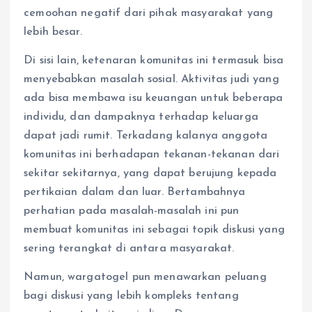
cemoohan negatif dari pihak masyarakat yang
lebih besar.
Di sisi lain, ketenaran komunitas ini termasuk bisa
menyebabkan masalah sosial. Aktivitas judi yang
ada bisa membawa isu keuangan untuk beberapa
individu, dan dampaknya terhadap keluarga
dapat jadi rumit. Terkadang kalanya anggota
komunitas ini berhadapan tekanan-tekanan dari
sekitar sekitarnya, yang dapat berujung kepada
pertikaian dalam dan luar. Bertambahnya
perhatian pada masalah-masalah ini pun
membuat komunitas ini sebagai topik diskusi yang
sering terangkat di antara masyarakat.
Namun, wargatogel pun menawarkan peluang
bagi diskusi yang lebih kompleks tentang