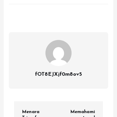
fOT8EJXjf0m8ov5
P
Menara
Memahami