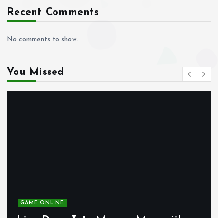
Recent Comments
No comments to show.
You Missed
GAME ONLINE