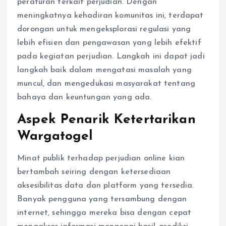
peraturan terkait perjudian. Dengan
meningkatnya kehadiran komunitas ini, terdapat
dorongan untuk mengeksplorasi regulasi yang
lebih efisien dan pengawasan yang lebih efektif
pada kegiatan perjudian. Langkah ini dapat jadi
langkah baik dalam mengatasi masalah yang
muncul, dan mengedukasi masyarakat tentang
bahaya dan keuntungan yang ada.
Aspek Penarik Ketertarikan
Wargatogel
Minat publik terhadap perjudian online kian
bertambah seiring dengan ketersediaan
aksesibilitas data dan platform yang tersedia.
Banyak pengguna yang tersambung dengan
internet, sehingga mereka bisa dengan cepat