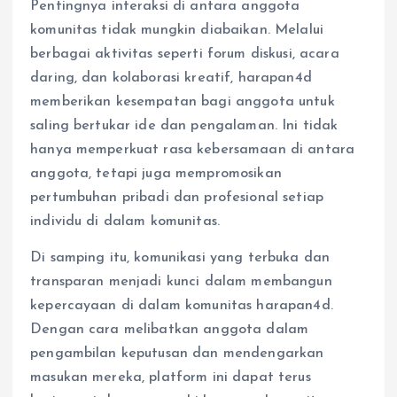
Pentingnya interaksi di antara anggota
komunitas tidak mungkin diabaikan. Melalui
berbagai aktivitas seperti forum diskusi, acara
daring, dan kolaborasi kreatif, harapan4d
memberikan kesempatan bagi anggota untuk
saling bertukar ide dan pengalaman. Ini tidak
hanya memperkuat rasa kebersamaan di antara
anggota, tetapi juga mempromosikan
pertumbuhan pribadi dan profesional setiap
individu di dalam komunitas.
Di samping itu, komunikasi yang terbuka dan
transparan menjadi kunci dalam membangun
kepercayaan di dalam komunitas harapan4d.
Dengan cara melibatkan anggota dalam
pengambilan keputusan dan mendengarkan
masukan mereka, platform ini dapat terus