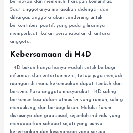
berinovasi dan memenuhi harapan komunitas.
Saat anggotanya merasakan didengar dan
dihargai, anggota akan cenderung untuk
berkontribusi positif, yang pada gilirannya
memperkuat ikatan persahabatan di antara
anggota.
Kebersamaan di H4D
H4D bukan hanya hanya wadah untuk berbagi
informasi dan entertainment, tetapi juga menjadi
ruangan di mana kekompakan dapat tumbuh dan
bersemi. Para anggota masyarakat H4D saling
berkomunikasi dalam atmosfer yang ramah, saling
mendukung, dan berbagi kisah. Melalui forum
diskusinya dan grup sosial, sejumlah individu yang
mendapatkan sahabat sejati yang punya
ketertarikan dan kesenangan yang serupa.