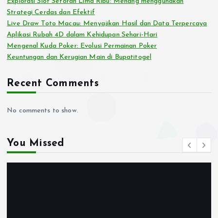
Explorasi Slot Setoran Lima Ribu: Menang menggunakan
Strategi Cerdas dan Efektif
Live Draw Toto Macau: Menyajikan Hasil dan Data Terpercaya
Aplikasi Rubah 4D dalam Kehidupan Sehari-Hari
Mengenal Kuda Poker: Evolusi Permainan Poker
Keuntungan dan Kerugian Main di Bupatitogel
Recent Comments
No comments to show.
You Missed