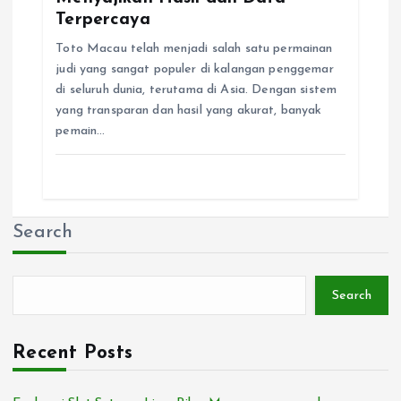
Terpercaya
Toto Macau telah menjadi salah satu permainan
judi yang sangat populer di kalangan penggemar
di seluruh dunia, terutama di Asia. Dengan sistem
yang transparan dan hasil yang akurat, banyak
pemain…
Search
Search
Recent Posts