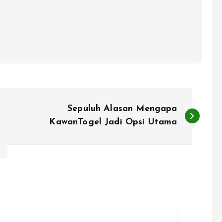
Sepuluh Alasan Mengapa
KawanTogel Jadi Opsi Utama