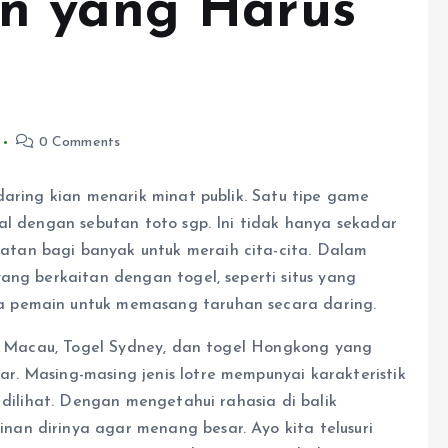
n yang Harus
0 Comments
daring kian menarik minat publik. Satu tipe game
al dengan sebutan toto sgp. Ini tidak hanya sekadar
tan bagi banyak untuk meraih cita-cita. Dalam
ang berkaitan dengan togel, seperti situs yang
 pemain untuk memasang taruhan secara daring.
gel Macau, Togel Sydney, dan togel Hongkong yang
. Masing-masing jenis lotre mempunyai karakteristik
 dilihat. Dengan mengetahui rahasia di balik
an dirinya agar menang besar. Ayo kita telusuri