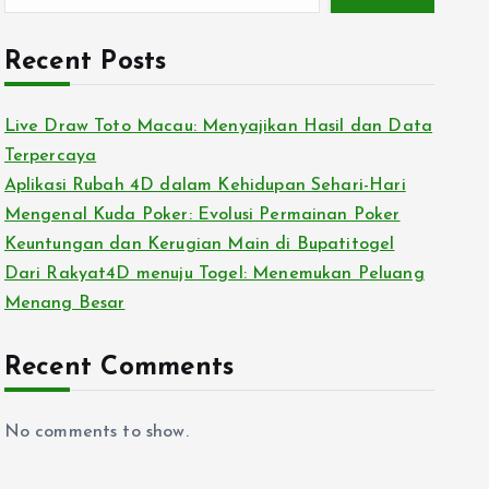
Recent Posts
Live Draw Toto Macau: Menyajikan Hasil dan Data
Terpercaya
Aplikasi Rubah 4D dalam Kehidupan Sehari-Hari
Mengenal Kuda Poker: Evolusi Permainan Poker
Keuntungan dan Kerugian Main di Bupatitogel
Dari Rakyat4D menuju Togel: Menemukan Peluang
Menang Besar
Recent Comments
No comments to show.