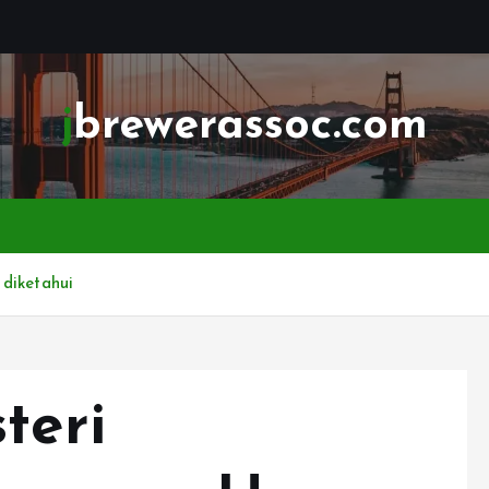
jbrewerassoc.com
diketahui
teri