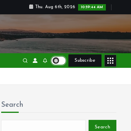
Thu. Aug 6th, 2026
10:59:45 AM
Subscribe
Search
Search