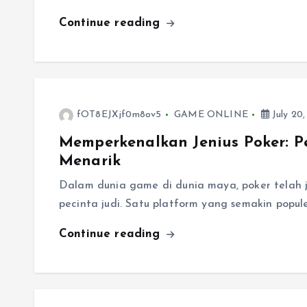
Continue reading
fOT8EJXjf0m8ov5
GAME ONLINE
July 20
Memperkenalkan Jenius Poker: P
Menarik
Dalam dunia game di dunia maya, poker telah j
pecinta judi. Satu platform yang semakin popul
Continue reading