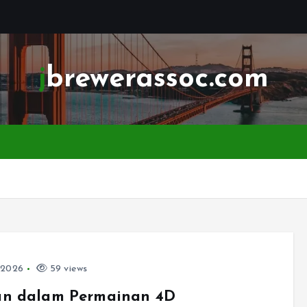
jbrewerassoc.com
 2026
59 views
an dalam Permainan 4D