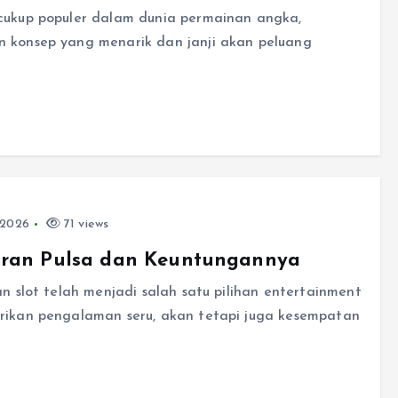
cukup populer dalam dunia permainan angka,
 konsep yang menarik dan janji akan peluang
 2026
71 views
oran Pulsa dan Keuntungannya
 slot telah menjadi salah satu pilihan entertainment
rikan pengalaman seru, akan tetapi juga kesempatan