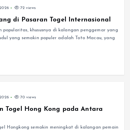
 2026
72 views
ng di Pasaran Togel Internasional
ih popularitas, khususnya di kalangan penggemar yang
udul yang semakin populer adalah Toto Macau, yang
 2026
70 views
n Togel Hong Kong pada Antara
ogel Hongkong semakin meningkat di kalangan pemain