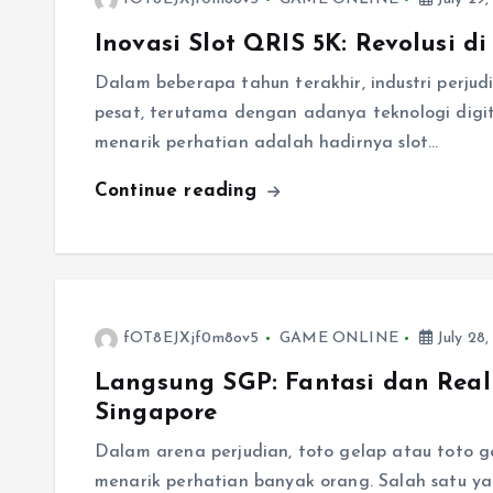
Inovasi Slot QRIS 5K: Revolusi d
Dalam beberapa tahun terakhir, industri perj
pesat, terutama dengan adanya teknologi digit
menarik perhatian adalah hadirnya slot…
Continue reading
fOT8EJXjf0m8ov5
GAME ONLINE
July 28,
Langsung SGP: Fantasi dan Real
Singapore
Dalam arena perjudian, toto gelap atau toto 
menarik perhatian banyak orang. Salah satu ya