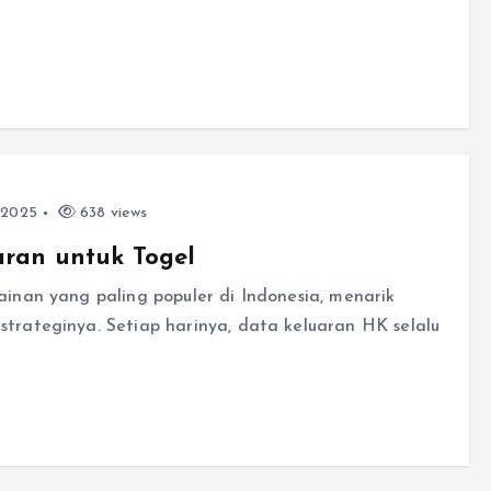
 2025
638 views
aran untuk Togel
inan yang paling populer di Indonesia, menarik
rateginya. Setiap harinya, data keluaran HK selalu