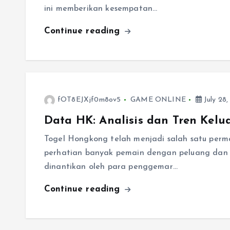
ini memberikan kesempatan…
Continue reading
fOT8EJXjf0m8ov5
GAME ONLINE
July 28,
Data HK: Analisis dan Tren Kelu
Togel Hongkong telah menjadi salah satu perma
perhatian banyak pemain dengan peluang dan st
dinantikan oleh para penggemar…
Continue reading