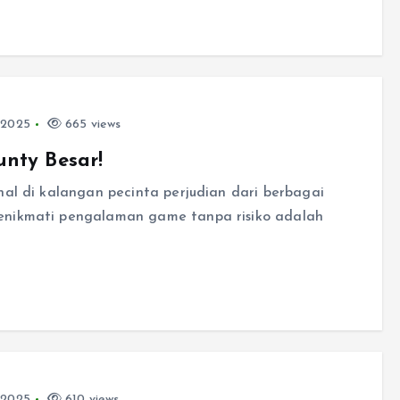
 2025
665 views
nty Besar!
nal di kalangan pecinta perjudian dari berbagai
menikmati pengalaman game tanpa risiko adalah
 2025
610 views