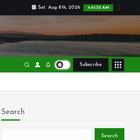
Sat. Aug 8th, 2026
4:01:33 AM
Subscribe
Search
Search