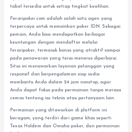
tabel tersedia untuk setiap tingkat keahlian.
Feraripoker.com adalah salah satu agen yang
terpercaya untuk memainkan poker IDN. Sebagai
pemain, Anda bisa mendapatkan berbagai
keuntungan dengan mendaftar melalui
feraripoker, termasuk bonus yang atraktif sampai
pada penawaran yang terus-menerus diperbarui.
Situs ini menawarkan layanan pelanggan yang
responsif dan berpengalaman siap sedia
membantu Anda dalam 24 jam nonstop, agar
Anda dapat fokus pada permainan tanpa merasa
cemas tentang isu teknis atau pertanyaan lain.
Permainan yang ditawarkan di platform ini
beragam, yang terdiri dari game khas seperti
Texas Holdem dan Omaha poker, dan permainan