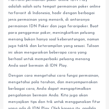
adalah salah satu tempat permainan poker online
terfavorit di Indonesia, hadir dengan berbagai
jenis permainan yang menarik, di antaranya
permainan IDN Poker dan juga feraripoker. Buat
para penggemar poker, meningkatkan peluang
menang bukan hanya soal keberuntungan, namun
juga taktik dan keterampilan yang sesuai. Tulisan
ini akan menguraikan beberapa cara yang
berhasil untuk memperbaiki peluang menang
Anda saat bermain di IDN Play.
Dengan cara mengetahui cara fungsi permainan,
mengetahui pola taruhan, dan menyempurnakan
berbagai cara, Anda dapat mengoptimalkan
pengalaman bermain Anda. Kita juga akan
menyajikan tips dan trik untuk menggunakan fitur
yang ada di IDN Play. Oleh karena itu, apabila