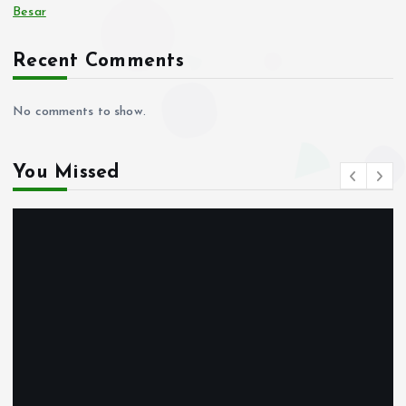
Besar
Recent Comments
No comments to show.
You Missed