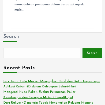
memudahkan pengguna dalam berbagai aspek,
mulai…
Search
Search
Recent Posts
Live Draw Toto Macau: Menyajikan Hasil dan Data Terpercaya
Aplikasi Rubah 4D dalam Kehidupan Sehari-Hari
Mengenal Kuda Poker: Evolusi Permainan Poker
Keuntungan dan Kerugian Main di Bupatitogel
Dari Rakyat4D menuju Togel: Menemukan Peluang Menang