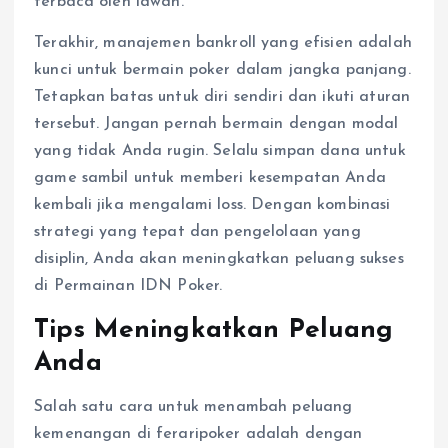
terbaca oleh lawan.
Terakhir, manajemen bankroll yang efisien adalah
kunci untuk bermain poker dalam jangka panjang.
Tetapkan batas untuk diri sendiri dan ikuti aturan
tersebut. Jangan pernah bermain dengan modal
yang tidak Anda rugin. Selalu simpan dana untuk
game sambil untuk memberi kesempatan Anda
kembali jika mengalami loss. Dengan kombinasi
strategi yang tepat dan pengelolaan yang
disiplin, Anda akan meningkatkan peluang sukses
di Permainan IDN Poker.
Tips Meningkatkan Peluang
Anda
Salah satu cara untuk menambah peluang
kemenangan di feraripoker adalah dengan