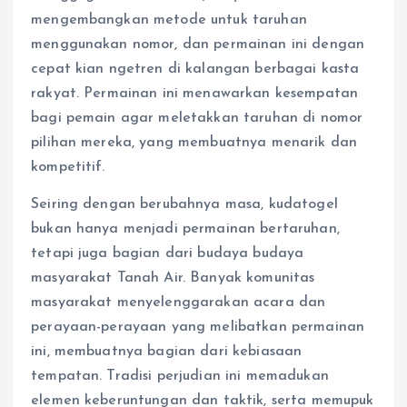
mengembangkan metode untuk taruhan
menggunakan nomor, dan permainan ini dengan
cepat kian ngetren di kalangan berbagai kasta
rakyat. Permainan ini menawarkan kesempatan
bagi pemain agar meletakkan taruhan di nomor
pilihan mereka, yang membuatnya menarik dan
kompetitif.
Seiring dengan berubahnya masa, kudatogel
bukan hanya menjadi permainan bertaruhan,
tetapi juga bagian dari budaya budaya
masyarakat Tanah Air. Banyak komunitas
masyarakat menyelenggarakan acara dan
perayaan-perayaan yang melibatkan permainan
ini, membuatnya bagian dari kebiasaan
tempatan. Tradisi perjudian ini memadukan
elemen keberuntungan dan taktik, serta memupuk