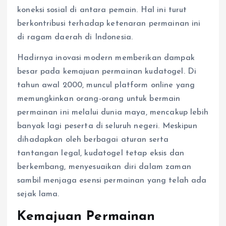
koneksi sosial di antara pemain. Hal ini turut
berkontribusi terhadap ketenaran permainan ini
di ragam daerah di Indonesia.
Hadirnya inovasi modern memberikan dampak
besar pada kemajuan permainan kudatogel. Di
tahun awal 2000, muncul platform online yang
memungkinkan orang-orang untuk bermain
permainan ini melalui dunia maya, mencakup lebih
banyak lagi peserta di seluruh negeri. Meskipun
dihadapkan oleh berbagai aturan serta
tantangan legal, kudatogel tetap eksis dan
berkembang, menyesuaikan diri dalam zaman
sambil menjaga esensi permainan yang telah ada
sejak lama.
Kemajuan Permainan