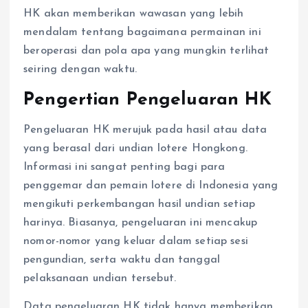
HK akan memberikan wawasan yang lebih
mendalam tentang bagaimana permainan ini
beroperasi dan pola apa yang mungkin terlihat
seiring dengan waktu.
Pengertian Pengeluaran HK
Pengeluaran HK merujuk pada hasil atau data
yang berasal dari undian lotere Hongkong.
Informasi ini sangat penting bagi para
penggemar dan pemain lotere di Indonesia yang
mengikuti perkembangan hasil undian setiap
harinya. Biasanya, pengeluaran ini mencakup
nomor-nomor yang keluar dalam setiap sesi
pengundian, serta waktu dan tanggal
pelaksanaan undian tersebut.
Data pengeluaran HK tidak hanya memberikan