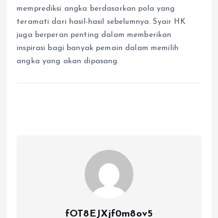
memprediksi angka berdasarkan pola yang
teramati dari hasil-hasil sebelumnya. Syair HK
juga berperan penting dalam memberikan
inspirasi bagi banyak pemain dalam memilih
angka yang akan dipasang.
fOT8EJXjf0m8ov5