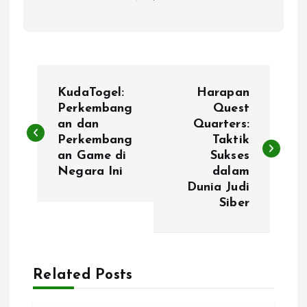
P
KudaTogel:
Harapan
o
Perkembang
Quest
an dan
Quarters:
Perkembang
Taktik
s
an Game di
Sukses
Negara Ini
dalam
t
Dunia Judi
Siber
n
a
Related Posts
v