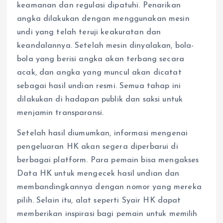
keamanan dan regulasi dipatuhi. Penarikan
angka dilakukan dengan menggunakan mesin
undi yang telah teruji keakuratan dan
keandalannya. Setelah mesin dinyalakan, bola-
bola yang berisi angka akan terbang secara
acak, dan angka yang muncul akan dicatat
sebagai hasil undian resmi. Semua tahap ini
dilakukan di hadapan publik dan saksi untuk
menjamin transparansi.
Setelah hasil diumumkan, informasi mengenai
pengeluaran HK akan segera diperbarui di
berbagai platform. Para pemain bisa mengakses
Data HK untuk mengecek hasil undian dan
membandingkannya dengan nomor yang mereka
pilih. Selain itu, alat seperti Syair HK dapat
memberikan inspirasi bagi pemain untuk memilih